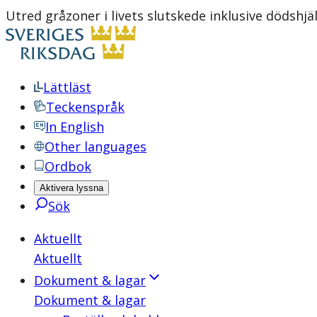
Utred gråzoner i livets slutskede inklusive dödshj
Lättläst
Teckenspråk
In English
Other languages
Ordbok
Aktivera lyssna
Sök
Aktuellt
Aktuellt
Dokument & lagar
Dokument & lagar