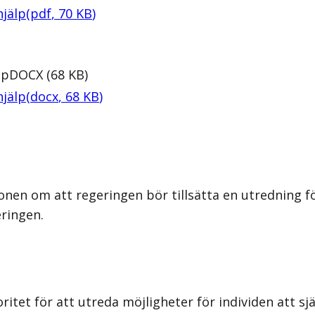
hjälp
(
pdf
,
70
KB
)
lp
DOCX
(
68
KB
)
hjälp
(
docx
,
68
KB
)
en om att regeringen bör tillsätta en utredning för
eringen.
tet för att utreda möjligheter för individen att själ