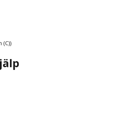
 (C))
jälp