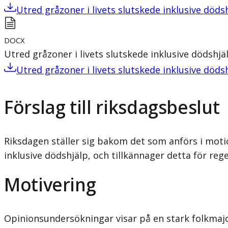
Utred gråzoner i livets slutskede inklusive döds
DOCX
Utred gråzoner i livets slutskede inklusive dödshjä
Utred gråzoner i livets slutskede inklusive döds
Förslag till riksdagsbeslut
Riksdagen ställer sig bakom det som anförs i motion
inklusive dödshjälp, och tillkännager detta för reg
Motivering
Opinionsundersökningar visar på en stark folkmajori