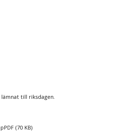
lämnat till riksdagen.
lp
PDF
(
70
KB
)