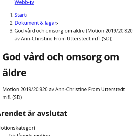
Webb-tv
Start
Dokument & lagar
God vård och omsorg om äldre (Motion 2019/20:820
av Ann-Christine From Utterstedt m.fl. (SD))
God vård och omsorg om
äldre
Motion
2019/20:820 av Ann-Christine From Utterstedt
m.fl. (SD)
Ärendet är avslutat
otionskategori
Fristående motion