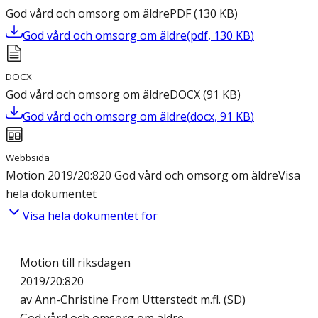
God vård och omsorg om äldre
PDF
(
130
KB
)
God vård och omsorg om äldre
(
pdf
,
130
KB
)
DOCX
God vård och omsorg om äldre
DOCX
(
91
KB
)
God vård och omsorg om äldre
(
docx
,
91
KB
)
Webbsida
Motion 2019/20:820 God vård och omsorg om äldre
Visa
hela dokumentet
Visa hela dokumentet för
Motion till riksdagen
2019/20:820
av Ann-Christine From Utterstedt m.fl. (SD)