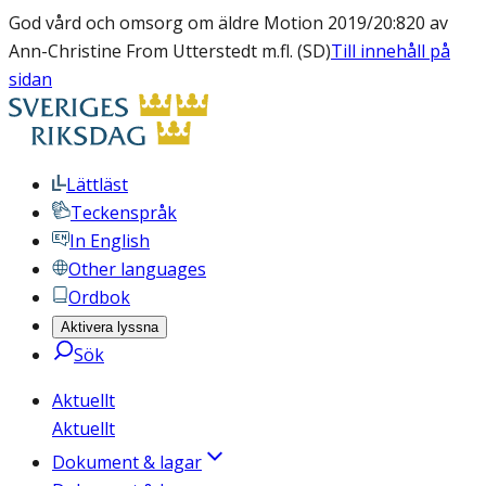
God vård och omsorg om äldre Motion 2019/20:820 av
Ann-Christine From Utterstedt m.fl. (SD)
Till innehåll på
sidan
Lättläst
Teckenspråk
In English
Other languages
Ordbok
Aktivera lyssna
Sök
Aktuellt
Aktuellt
Dokument & lagar