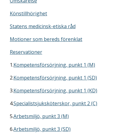
Omskärelse
Könstillhörighet
Statens medicinsk-etiska råd
Motioner som bereds förenklat
Reservationer
1.
Kompetensförsörjning, punkt 1 (M)
2.
Kompetensförsörjning, punkt 1 (SD)
3.
Kompetensförsörjning, punkt 1 (KD)
4.
Specialistsjuksköterskor, punkt 2 (C)
5.
Arbetsmiljö, punkt 3 (M)
6.
Arbetsmiljö, punkt 3 (SD)