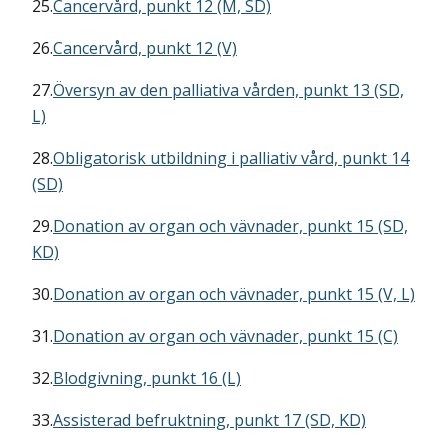
25.
Cancervård, punkt 12 (M, SD)
26.
Cancervård, punkt 12 (V)
27.
Översyn av den palliativa vården, punkt 13 (SD,
L)
28.
Obligatorisk utbildning i palliativ vård, punkt 14
(SD)
29.
Donation av organ och vävnader, punkt 15 (SD,
KD)
30.
Donation av organ och vävnader, punkt 15 (V, L)
31.
Donation av organ och vävnader, punkt 15 (C)
32.
Blodgivning, punkt 16 (L)
33.
Assisterad befruktning, punkt 17 (SD, KD)