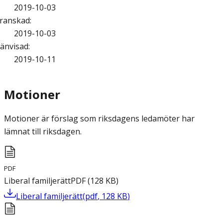
2019-10-03
ranskad
:
2019-10-03
änvisad
:
2019-10-11
Motioner
Motioner är förslag som riksdagens ledamöter har
lämnat till riksdagen.
PDF
Liberal familjerätt
PDF
(
128
KB
)
Liberal familjerätt
(
pdf
,
128
KB
)