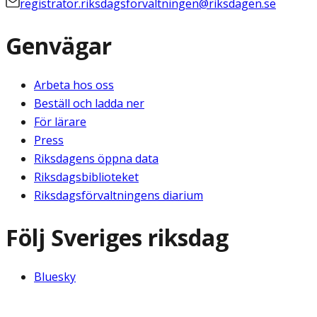
registrator.riksdagsforvaltningen@riksdagen.se
Genvägar
Arbeta hos oss
Beställ och ladda ner
För lärare
Press
Riksdagens öppna data
Riksdagsbiblioteket
Riksdagsförvaltningens diarium
Följ Sveriges riksdag
Bluesky