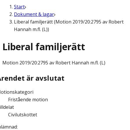
Start
Dokument & lagar
Liberal familjerätt (Motion 2019/20:2795 av Robert
Hannah m.fl. (L))
Liberal familjerätt
Motion
2019/20:2795 av Robert Hannah m.fl. (L)
Ärendet är avslutat
otionskategori
Fristående motion
illdelat
Civilutskottet
nlämnad
: