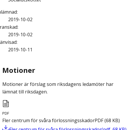
nlämnad
:
2019-10-02
ranskad
:
2019-10-02
änvisad
:
2019-10-11
Motioner
Motioner är förslag som riksdagens ledamöter har
lämnat till riksdagen.
PDF
Fler centrum för svåra förlossningsskador
PDF
(
68
KB
)
Fler centrum för svåra förlossningsskador
(
pdf
,
68
KB
)