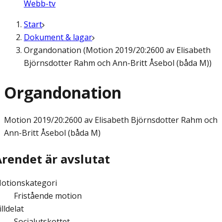
Webb-tv
Start
Dokument & lagar
Organdonation (Motion 2019/20:2600 av Elisabeth
Björnsdotter Rahm och Ann-Britt Åsebol (båda M))
Organdonation
Motion
2019/20:2600 av Elisabeth Björnsdotter Rahm och
Ann-Britt Åsebol (båda M)
Ärendet är avslutat
otionskategori
Fristående motion
illdelat
Socialutskottet