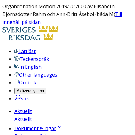
Organdonation Motion 2019/20:2600 av Elisabeth
Björnsdotter Rahm och Ann-Britt Åsebol (båda M)
Till
innehåll på sidan
Lättläst
Teckenspråk
In English
Other languages
Ordbok
Aktivera lyssna
Sök
Aktuellt
Aktuellt
Dokument & lagar