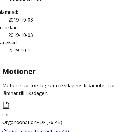
nlämnad
:
2019-10-03
ranskad
:
2019-10-03
änvisad
:
2019-10-11
Motioner
Motioner är förslag som riksdagens ledamöter har
lämnat till riksdagen.
PDF
Organdonation
PDF
(
76
KB
)
Organdonation
(
pdf
,
76
KB
)