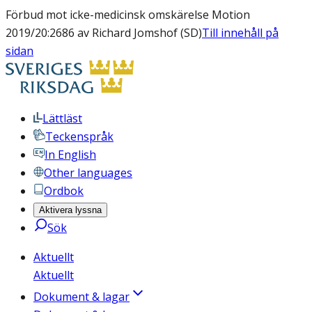
Förbud mot icke-medicinsk omskärelse Motion
2019/20:2686 av Richard Jomshof (SD)
Till innehåll på
sidan
Lättläst
Teckenspråk
In English
Other languages
Ordbok
Aktivera lyssna
Sök
Aktuellt
Aktuellt
Dokument & lagar