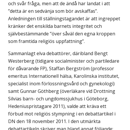
och svår fråga, men att de ändå har landat i att
”detta är en sedvänja som bör avskaffas”.
Anledningen till ställ­ningstagandet är att ingreppet
kränker det enskilda barnets integritet och
självbestäm­mande ”över såväl den egna kroppen
som framtida religiös uppfattning”.
Sammanlagt elva debattörer, däribland Bengt
Westerberg (tidigare socialminister och partiledare
för dåvarande FP), Staffan Bergström (professor
emeritus Internationell hälsa, Karolinska institutet,
specialist inom förlossningsvård och gynekologi)
samt Gunnar Göthberg (överläkare vid Drottning
Silvias barn- och ungdomssjukhus i Göte­borg,
Hedeniuspristagare 2011), valde att kräva ett
förbud mot religiös stympning i en debattartikel i
DN den 18 november 2011. I den utmärkta
debattartikeln skriver man bland annat följande: