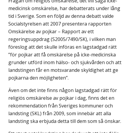
Frågan om religiös omskärelse, det vill säga icke-
medicinsk omskärelse, har debatterats under lång
tid i Sverige. Som en följd av denna debatt valde
Socialstyrelsen att 2007 presentera rapporten
Omskärelse av pojkar – Rapport av ett
regeringsuppdrag (S2005/7490/SK), i vilken man
föreslog att det skulle införas en lagstadgad rätt
”för pojkar att få omskärelse på icke-medicinska
grunder utförd inom hälso- och sjukvården och att
landstingen får en motsvarande skyldighet att ge
pojkarna den möjligheten”.
Även om det inte finns någon lagstadgad rätt för
religiös omskärelse av pojkar i dag, finns det en
rekommendation från Sveriges kommuner och
landsting (SKL) från 2009, som innebär att alla
landsting ska erbjuda detta till dem som så önskar.