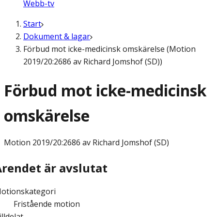
Webb-tv
Start
Dokument & lagar
Förbud mot icke-medicinsk omskärelse (Motion
2019/20:2686 av Richard Jomshof (SD))
Förbud mot icke-medicinsk
omskärelse
Motion
2019/20:2686 av Richard Jomshof (SD)
Ärendet är avslutat
otionskategori
Fristående motion
illdelat