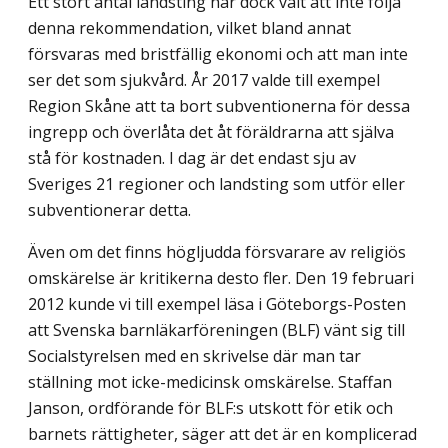
Ett stort antal landsting har dock valt att inte följa
denna rekommendation, vilket bland annat
försvaras med bristfällig ekonomi och att man inte
ser det som sjukvård. År 2017 valde till exempel
Region Skåne att ta bort subventionerna för dessa
ingrepp och överlåta det åt föräldrarna att själva
stå för kostnaden. I dag är det endast sju av
Sveriges 21 regioner och landsting som utför eller
subventionerar detta.
Även om det finns högljudda försvarare av religiös
omskärelse är kritikerna desto fler. Den 19 februari
2012 kunde vi till exempel läsa i Göteborgs-Posten
att Svenska barnläkarföreningen (BLF) vänt sig till
Socialstyrelsen med en skrivelse där man tar
ställning mot icke-medicinsk omskärelse. Staffan
Janson, ordförande för BLF:s utskott för etik och
barnets rättigheter, säger att det är en komplicerad