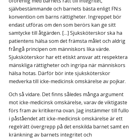
oförenlig med barnets rätt till integritet,
självbestämmande och barnets bästa enligt FN:s
konvention om barns rättigheter. Ingreppet bör
endast utföras om den som berörs kan ge sitt
samtycke till åtgärden. […] Sjuksköterskor ska ha
patientens hälsa som det främsta målet och aldrig
frångå principen om människors lika värde.
Sjuksköterskor har ett etiskt ansvar att respektera
mänskliga rättigheter och ingripa när människors
hälsa hotas. Därför bör inte sjuksköterskor
medverka till icke-medicinsk omskärelse av pojkar.
Och så vidare. Det finns således många argument
mot icke-medicinsk omskärelse, varav de viktigaste
förs fram av kritikerna ovan. Jag instämmer till fullo
i påståendet att icke-medicinsk omskärelse är ett
regelrätt övergrepp på det enskilda barnet samt en
kränk­ning av barnets integritet och