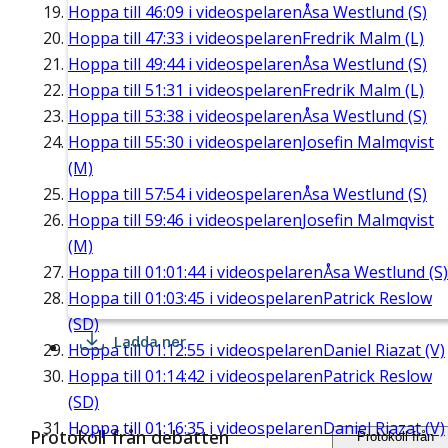
Hoppa till
46:09
i videospelaren
Åsa Westlund (S)
Hoppa till
47:33
i videospelaren
Fredrik Malm (L)
Hoppa till
49:44
i videospelaren
Åsa Westlund (S)
Hoppa till
51:31
i videospelaren
Fredrik Malm (L)
Hoppa till
53:38
i videospelaren
Åsa Westlund (S)
Hoppa till
55:30
i videospelaren
Josefin Malmqvist
(M)
Hoppa till
57:54
i videospelaren
Åsa Westlund (S)
Hoppa till
59:46
i videospelaren
Josefin Malmqvist
(M)
Hoppa till
01:01:44
i videospelaren
Åsa Westlund (S)
Hoppa till
01:03:45
i videospelaren
Patrick Reslow
(SD)
Ladda ner
Hoppa till
01:12:55
i videospelaren
Daniel Riazat (V)
Hoppa till
01:14:42
i videospelaren
Patrick Reslow
(SD)
Hoppa till
01:16:35
i videospelaren
Daniel Riazat (V)
Protokoll från debatten
Protokoll från