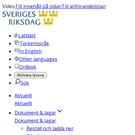
Video
Till innehåll på sidan
Till anförandelistan
Lättläst
Teckenspråk
In English
Other languages
Ordbok
Aktivera lyssna
Sök
Aktuellt
Aktuellt
Dokument & lagar
Dokument & lagar
Beställ och ladda ner