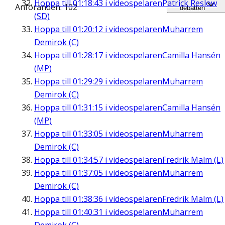
Hoppa till
01:18:43
i videospelaren
Patrick Reslow
Anföranden: 102
debatten
(SD)
Hoppa till
01:20:12
i videospelaren
Muharrem
Demirok (C)
Hoppa till
01:28:17
i videospelaren
Camilla Hansén
(MP)
Hoppa till
01:29:29
i videospelaren
Muharrem
Demirok (C)
Hoppa till
01:31:15
i videospelaren
Camilla Hansén
(MP)
Hoppa till
01:33:05
i videospelaren
Muharrem
Demirok (C)
Hoppa till
01:34:57
i videospelaren
Fredrik Malm (L)
Hoppa till
01:37:05
i videospelaren
Muharrem
Demirok (C)
Hoppa till
01:38:36
i videospelaren
Fredrik Malm (L)
Hoppa till
01:40:31
i videospelaren
Muharrem