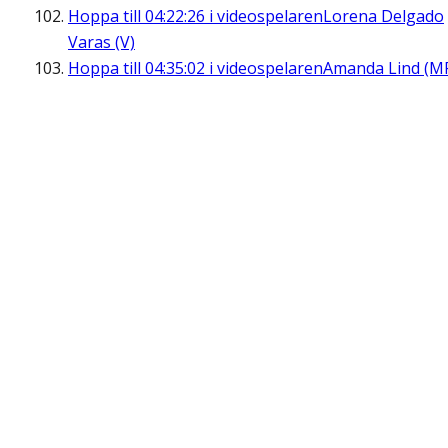
Hoppa till
04:22:26
i videospelaren
Lorena Delgado
Varas (V)
Hoppa till
04:35:02
i videospelaren
Amanda Lind (M