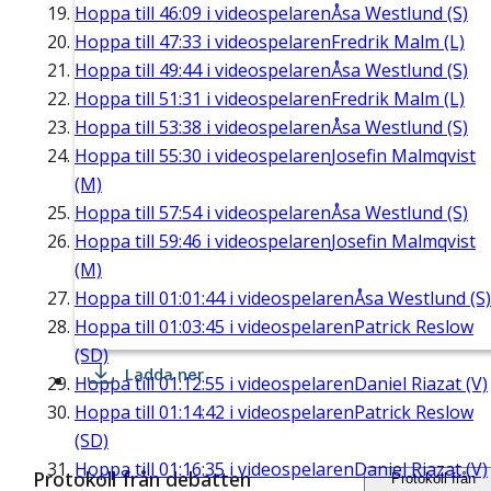
Hoppa till
46:09
i videospelaren
Åsa Westlund (S)
Hoppa till
47:33
i videospelaren
Fredrik Malm (L)
Hoppa till
49:44
i videospelaren
Åsa Westlund (S)
Hoppa till
51:31
i videospelaren
Fredrik Malm (L)
Hoppa till
53:38
i videospelaren
Åsa Westlund (S)
Hoppa till
55:30
i videospelaren
Josefin Malmqvist
(M)
Hoppa till
57:54
i videospelaren
Åsa Westlund (S)
Hoppa till
59:46
i videospelaren
Josefin Malmqvist
(M)
Hoppa till
01:01:44
i videospelaren
Åsa Westlund (S)
Hoppa till
01:03:45
i videospelaren
Patrick Reslow
(SD)
Ladda ner
Hoppa till
01:12:55
i videospelaren
Daniel Riazat (V)
Hoppa till
01:14:42
i videospelaren
Patrick Reslow
(SD)
Hoppa till
01:16:35
i videospelaren
Daniel Riazat (V)
Protokoll från debatten
Protokoll från