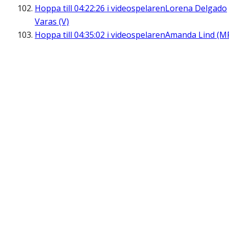
Hoppa till
04:22:26
i videospelaren
Lorena Delgado
Varas (V)
Hoppa till
04:35:02
i videospelaren
Amanda Lind (M