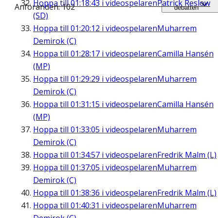
Hoppa till
01:18:43
i videospelaren
Patrick Reslow
Anföranden: 102
debatten
(SD)
Hoppa till
01:20:12
i videospelaren
Muharrem
Demirok (C)
Hoppa till
01:28:17
i videospelaren
Camilla Hansén
(MP)
Hoppa till
01:29:29
i videospelaren
Muharrem
Demirok (C)
Hoppa till
01:31:15
i videospelaren
Camilla Hansén
(MP)
Hoppa till
01:33:05
i videospelaren
Muharrem
Demirok (C)
Hoppa till
01:34:57
i videospelaren
Fredrik Malm (L)
Hoppa till
01:37:05
i videospelaren
Muharrem
Demirok (C)
Hoppa till
01:38:36
i videospelaren
Fredrik Malm (L)
Hoppa till
01:40:31
i videospelaren
Muharrem