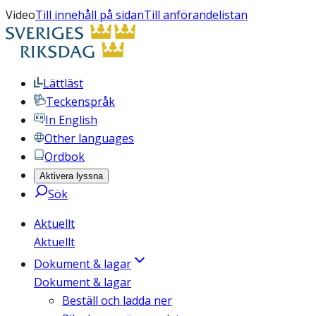
Video
Till innehåll på sidan
Till anförandelistan
Lättläst
Teckenspråk
In English
Other languages
Ordbok
Aktivera lyssna
Sök
Aktuellt
Aktuellt
Dokument & lagar
Dokument & lagar
Beställ och ladda ner