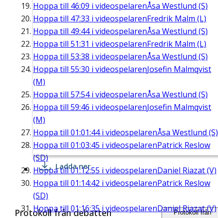
Hoppa till
46:09
i videospelaren
Åsa Westlund (S)
Hoppa till
47:33
i videospelaren
Fredrik Malm (L)
Hoppa till
49:44
i videospelaren
Åsa Westlund (S)
Hoppa till
51:31
i videospelaren
Fredrik Malm (L)
Hoppa till
53:38
i videospelaren
Åsa Westlund (S)
Hoppa till
55:30
i videospelaren
Josefin Malmqvist
(M)
Hoppa till
57:54
i videospelaren
Åsa Westlund (S)
Hoppa till
59:46
i videospelaren
Josefin Malmqvist
(M)
Hoppa till
01:01:44
i videospelaren
Åsa Westlund (S)
Hoppa till
01:03:45
i videospelaren
Patrick Reslow
(SD)
Ladda ner
Hoppa till
01:12:55
i videospelaren
Daniel Riazat (V)
Hoppa till
01:14:42
i videospelaren
Patrick Reslow
(SD)
Hoppa till
01:16:35
i videospelaren
Daniel Riazat (V)
Protokoll från debatten
Protokoll från