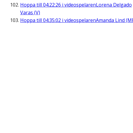
Hoppa till
04:22:26
i videospelaren
Lorena Delgado
Varas (V)
Hoppa till
04:35:02
i videospelaren
Amanda Lind (M