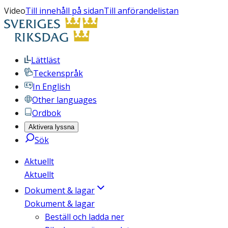
Video
Till innehåll på sidan
Till anförandelistan
Lättläst
Teckenspråk
In English
Other languages
Ordbok
Aktivera lyssna
Sök
Aktuellt
Aktuellt
Dokument & lagar
Dokument & lagar
Beställ och ladda ner