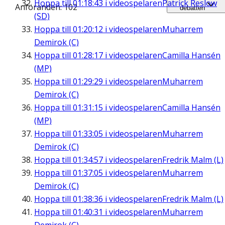
Hoppa till
01:18:43
i videospelaren
Patrick Reslow
Anföranden: 102
debatten
(SD)
Hoppa till
01:20:12
i videospelaren
Muharrem
Demirok (C)
Hoppa till
01:28:17
i videospelaren
Camilla Hansén
(MP)
Hoppa till
01:29:29
i videospelaren
Muharrem
Demirok (C)
Hoppa till
01:31:15
i videospelaren
Camilla Hansén
(MP)
Hoppa till
01:33:05
i videospelaren
Muharrem
Demirok (C)
Hoppa till
01:34:57
i videospelaren
Fredrik Malm (L)
Hoppa till
01:37:05
i videospelaren
Muharrem
Demirok (C)
Hoppa till
01:38:36
i videospelaren
Fredrik Malm (L)
Hoppa till
01:40:31
i videospelaren
Muharrem