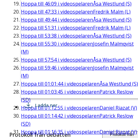
Hoppa till
46:09
i videospelaren
Åsa Westlund (S)
Hoppa till
47:33
i videospelaren
Fredrik Malm (L)
Hoppa till
49:44
i videospelaren
Åsa Westlund (S)
Hoppa till
51:31
i videospelaren
Fredrik Malm (L)
Hoppa till
53:38
i videospelaren
Åsa Westlund (S)
Hoppa till
55:30
i videospelaren
Josefin Malmqvist
(M)
Hoppa till
57:54
i videospelaren
Åsa Westlund (S)
Hoppa till
59:46
i videospelaren
Josefin Malmqvist
(M)
Hoppa till
01:01:44
i videospelaren
Åsa Westlund (S)
Hoppa till
01:03:45
i videospelaren
Patrick Reslow
(SD)
Ladda ner
Hoppa till
01:12:55
i videospelaren
Daniel Riazat (V)
Hoppa till
01:14:42
i videospelaren
Patrick Reslow
(SD)
Hoppa till
01:16:35
i videospelaren
Daniel Riazat (V)
Protokoll från debatten
Protokoll från