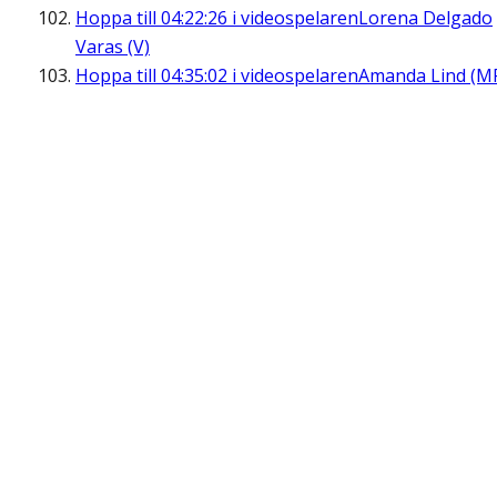
Hoppa till
04:22:26
i videospelaren
Lorena Delgado
Varas (V)
Hoppa till
04:35:02
i videospelaren
Amanda Lind (M