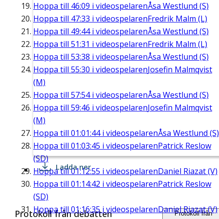
Hoppa till
46:09
i videospelaren
Åsa Westlund (S)
Hoppa till
47:33
i videospelaren
Fredrik Malm (L)
Hoppa till
49:44
i videospelaren
Åsa Westlund (S)
Hoppa till
51:31
i videospelaren
Fredrik Malm (L)
Hoppa till
53:38
i videospelaren
Åsa Westlund (S)
Hoppa till
55:30
i videospelaren
Josefin Malmqvist
(M)
Hoppa till
57:54
i videospelaren
Åsa Westlund (S)
Hoppa till
59:46
i videospelaren
Josefin Malmqvist
(M)
Hoppa till
01:01:44
i videospelaren
Åsa Westlund (S)
Hoppa till
01:03:45
i videospelaren
Patrick Reslow
(SD)
Ladda ner
Hoppa till
01:12:55
i videospelaren
Daniel Riazat (V)
Hoppa till
01:14:42
i videospelaren
Patrick Reslow
(SD)
Hoppa till
01:16:35
i videospelaren
Daniel Riazat (V)
Protokoll från debatten
Protokoll från