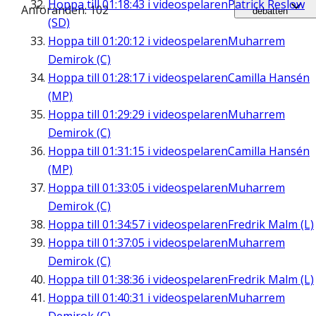
Hoppa till
01:18:43
i videospelaren
Patrick Reslow
Anföranden: 102
debatten
(SD)
Hoppa till
01:20:12
i videospelaren
Muharrem
Demirok (C)
Hoppa till
01:28:17
i videospelaren
Camilla Hansén
(MP)
Hoppa till
01:29:29
i videospelaren
Muharrem
Demirok (C)
Hoppa till
01:31:15
i videospelaren
Camilla Hansén
(MP)
Hoppa till
01:33:05
i videospelaren
Muharrem
Demirok (C)
Hoppa till
01:34:57
i videospelaren
Fredrik Malm (L)
Hoppa till
01:37:05
i videospelaren
Muharrem
Demirok (C)
Hoppa till
01:38:36
i videospelaren
Fredrik Malm (L)
Hoppa till
01:40:31
i videospelaren
Muharrem