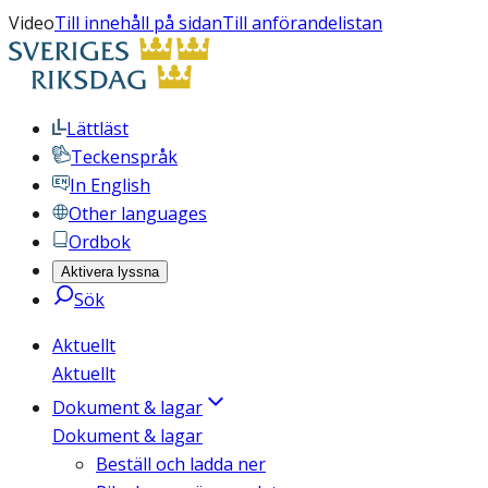
Video
Till innehåll på sidan
Till anförandelistan
Lättläst
Teckenspråk
In English
Other languages
Ordbok
Aktivera lyssna
Sök
Aktuellt
Aktuellt
Dokument & lagar
Dokument & lagar
Beställ och ladda ner