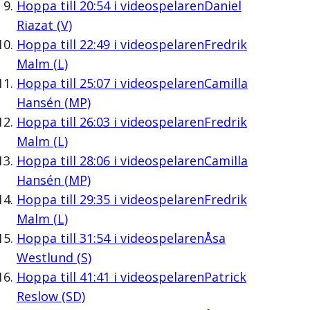
Hoppa till
20:54
i videospelaren
Daniel
Riazat (V)
Hoppa till
22:49
i videospelaren
Fredrik
Malm (L)
Hoppa till
25:07
i videospelaren
Camilla
Hansén (MP)
Hoppa till
26:03
i videospelaren
Fredrik
Malm (L)
Hoppa till
28:06
i videospelaren
Camilla
Hansén (MP)
Hoppa till
29:35
i videospelaren
Fredrik
Malm (L)
Hoppa till
31:54
i videospelaren
Åsa
Westlund (S)
Hoppa till
41:41
i videospelaren
Patrick
Reslow (SD)