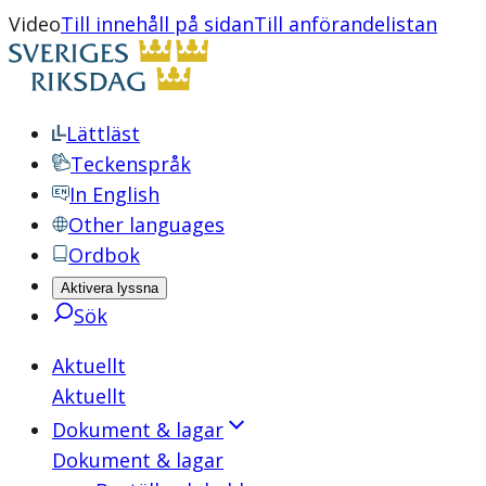
Video
Till innehåll på sidan
Till anförandelistan
Lättläst
Teckenspråk
In English
Other languages
Ordbok
Aktivera lyssna
Sök
Aktuellt
Aktuellt
Dokument & lagar
Dokument & lagar