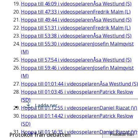
Hoppa till
46:09
i videospelaren
Åsa Westlund (S)
Hoppa till
47:33
i videospelaren
Fredrik Malm (L)
Hoppa till
49:44
i videospelaren
Åsa Westlund (S)
Hoppa till
51:31
i videospelaren
Fredrik Malm (L)
Hoppa till
53:38
i videospelaren
Åsa Westlund (S)
Hoppa till
55:30
i videospelaren
Josefin Malmqvist
(M)
Hoppa till
57:54
i videospelaren
Åsa Westlund (S)
Hoppa till
59:46
i videospelaren
Josefin Malmqvist
(M)
Hoppa till
01:01:44
i videospelaren
Åsa Westlund (S)
Hoppa till
01:03:45
i videospelaren
Patrick Reslow
(SD)
Ladda ner
Hoppa till
01:12:55
i videospelaren
Daniel Riazat (V)
Hoppa till
01:14:42
i videospelaren
Patrick Reslow
(SD)
Hoppa till
01:16:35
i videospelaren
Daniel Riazat (V)
Protokoll från debatten
Protokoll från