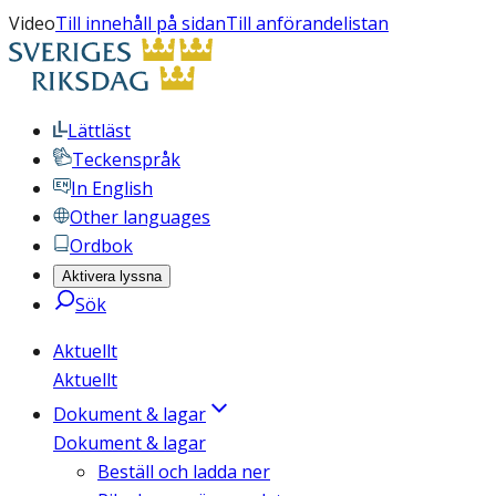
Video
Till innehåll på sidan
Till anförandelistan
Lättläst
Teckenspråk
In English
Other languages
Ordbok
Aktivera lyssna
Sök
Aktuellt
Aktuellt
Dokument & lagar
Dokument & lagar
Beställ och ladda ner