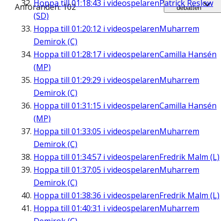
Hoppa till
01:18:43
i videospelaren
Patrick Reslow
Anföranden: 102
debatten
(SD)
Hoppa till
01:20:12
i videospelaren
Muharrem
Demirok (C)
Hoppa till
01:28:17
i videospelaren
Camilla Hansén
(MP)
Hoppa till
01:29:29
i videospelaren
Muharrem
Demirok (C)
Hoppa till
01:31:15
i videospelaren
Camilla Hansén
(MP)
Hoppa till
01:33:05
i videospelaren
Muharrem
Demirok (C)
Hoppa till
01:34:57
i videospelaren
Fredrik Malm (L)
Hoppa till
01:37:05
i videospelaren
Muharrem
Demirok (C)
Hoppa till
01:38:36
i videospelaren
Fredrik Malm (L)
Hoppa till
01:40:31
i videospelaren
Muharrem