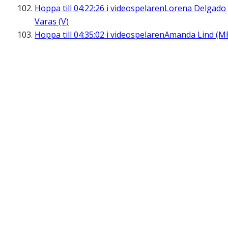
Hoppa till
04:22:26
i videospelaren
Lorena Delgado
Varas (V)
Hoppa till
04:35:02
i videospelaren
Amanda Lind (M