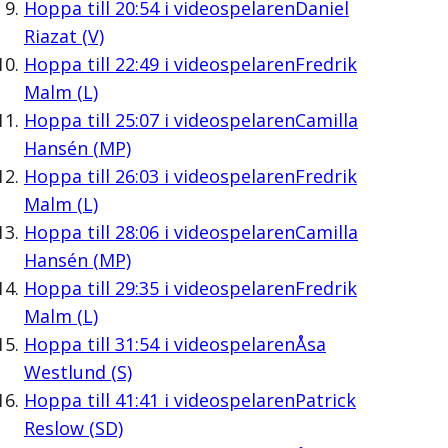
Hoppa till
20:54
i videospelaren
Daniel
Riazat (V)
Hoppa till
22:49
i videospelaren
Fredrik
Malm (L)
Hoppa till
25:07
i videospelaren
Camilla
Hansén (MP)
Hoppa till
26:03
i videospelaren
Fredrik
Malm (L)
Hoppa till
28:06
i videospelaren
Camilla
Hansén (MP)
Hoppa till
29:35
i videospelaren
Fredrik
Malm (L)
Hoppa till
31:54
i videospelaren
Åsa
Westlund (S)
Hoppa till
41:41
i videospelaren
Patrick
Reslow (SD)