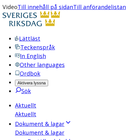
Video
Till innehåll på sidan
Till anförandelistan
Lättläst
Teckenspråk
In English
Other languages
Ordbok
Aktivera lyssna
Sök
Aktuellt
Aktuellt
Dokument & lagar
Dokument & lagar