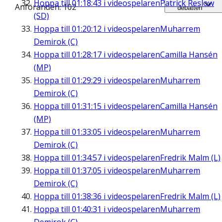
Hoppa till
01:18:43
i videospelaren
Patrick Reslow
Anföranden: 102
debatten
(SD)
Hoppa till
01:20:12
i videospelaren
Muharrem
Demirok (C)
Hoppa till
01:28:17
i videospelaren
Camilla Hansén
(MP)
Hoppa till
01:29:29
i videospelaren
Muharrem
Demirok (C)
Hoppa till
01:31:15
i videospelaren
Camilla Hansén
(MP)
Hoppa till
01:33:05
i videospelaren
Muharrem
Demirok (C)
Hoppa till
01:34:57
i videospelaren
Fredrik Malm (L)
Hoppa till
01:37:05
i videospelaren
Muharrem
Demirok (C)
Hoppa till
01:38:36
i videospelaren
Fredrik Malm (L)
Hoppa till
01:40:31
i videospelaren
Muharrem