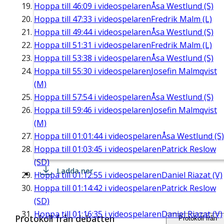
Hoppa till
46:09
i videospelaren
Åsa Westlund (S)
Hoppa till
47:33
i videospelaren
Fredrik Malm (L)
Hoppa till
49:44
i videospelaren
Åsa Westlund (S)
Hoppa till
51:31
i videospelaren
Fredrik Malm (L)
Hoppa till
53:38
i videospelaren
Åsa Westlund (S)
Hoppa till
55:30
i videospelaren
Josefin Malmqvist
(M)
Hoppa till
57:54
i videospelaren
Åsa Westlund (S)
Hoppa till
59:46
i videospelaren
Josefin Malmqvist
(M)
Hoppa till
01:01:44
i videospelaren
Åsa Westlund (S)
Hoppa till
01:03:45
i videospelaren
Patrick Reslow
(SD)
Ladda ner
Hoppa till
01:12:55
i videospelaren
Daniel Riazat (V)
Hoppa till
01:14:42
i videospelaren
Patrick Reslow
(SD)
Hoppa till
01:16:35
i videospelaren
Daniel Riazat (V)
Protokoll från debatten
Protokoll från