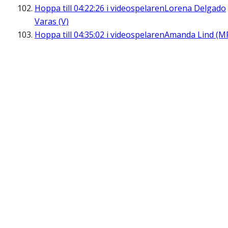
Hoppa till
04:22:26
i videospelaren
Lorena Delgado
Varas (V)
Hoppa till
04:35:02
i videospelaren
Amanda Lind (M