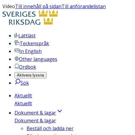
Video
Till innehåll på sidan
Till anförandelistan
Lättläst
Teckenspråk
In English
Other languages
Ordbok
Aktivera lyssna
Sök
Aktuellt
Aktuellt
Dokument & lagar
Dokument & lagar
Beställ och ladda ner