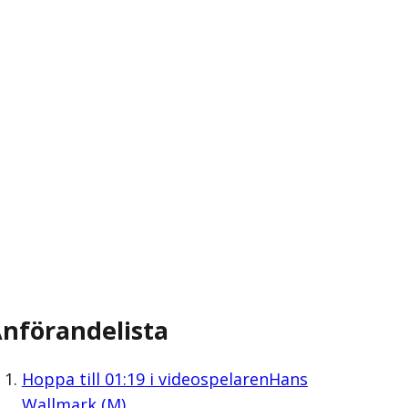
nförandelista
Hoppa till
01:19
i videospelaren
Hans
Wallmark (M)