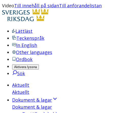
Video
Till innehåll på sidan
Till anförandelistan
Lättläst
Teckenspråk
In English
Other languages
Ordbok
Aktivera lyssna
Sök
Aktuellt
Aktuellt
Dokument & lagar
Dokument & lagar