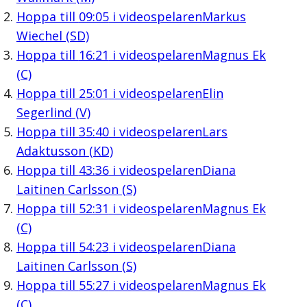
Hoppa till
09:05
i videospelaren
Markus
Wiechel (SD)
Hoppa till
16:21
i videospelaren
Magnus Ek
(C)
Hoppa till
25:01
i videospelaren
Elin
Segerlind (V)
Hoppa till
35:40
i videospelaren
Lars
Adaktusson (KD)
Hoppa till
43:36
i videospelaren
Diana
Laitinen Carlsson (S)
Hoppa till
52:31
i videospelaren
Magnus Ek
(C)
Hoppa till
54:23
i videospelaren
Diana
Laitinen Carlsson (S)
Hoppa till
55:27
i videospelaren
Magnus Ek
(C)