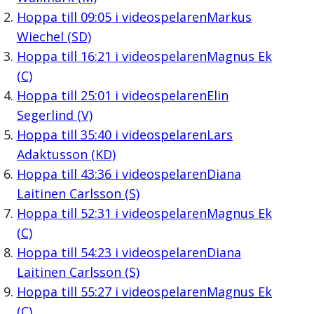
Hoppa till
09:05
i videospelaren
Markus
Wiechel (SD)
Hoppa till
16:21
i videospelaren
Magnus Ek
(C)
Hoppa till
25:01
i videospelaren
Elin
Segerlind (V)
Hoppa till
35:40
i videospelaren
Lars
Adaktusson (KD)
Hoppa till
43:36
i videospelaren
Diana
Laitinen Carlsson (S)
Hoppa till
52:31
i videospelaren
Magnus Ek
(C)
Hoppa till
54:23
i videospelaren
Diana
Laitinen Carlsson (S)
Hoppa till
55:27
i videospelaren
Magnus Ek
(C)