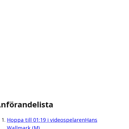
nförandelista
Hoppa till
01:19
i videospelaren
Hans
Wallmark (M)