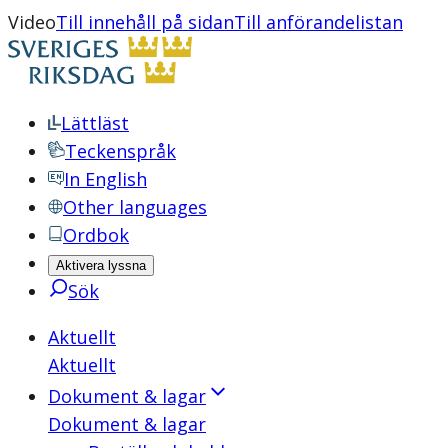
Video
Till innehåll på sidan
Till anförandelistan
Lättläst
Teckenspråk
In English
Other languages
Ordbok
Aktivera lyssna
Sök
Aktuellt
Aktuellt
Dokument & lagar
Dokument & lagar