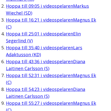
Hoppa till
09:05
i videospelaren
Markus
Wiechel (SD)
Hoppa till
16:21
i videospelaren
Magnus Ek
(C)
Hoppa till
25:01
i videospelaren
Elin
Segerlind (V)
Hoppa till
35:40
i videospelaren
Lars
Adaktusson (KD)
Hoppa till
43:36
i videospelaren
Diana
Laitinen Carlsson (S)
Hoppa till
52:31
i videospelaren
Magnus Ek
(C)
Hoppa till
54:23
i videospelaren
Diana
Laitinen Carlsson (S)
Hoppa till
55:27
i videospelaren
Magnus Ek
(C)