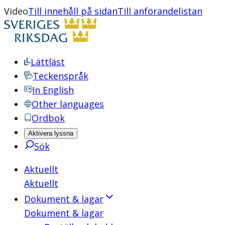
Video
Till innehåll på sidan
Till anförandelistan
Lättläst
Teckenspråk
In English
Other languages
Ordbok
Aktivera lyssna
Sök
Aktuellt
Aktuellt
Dokument & lagar
Dokument & lagar