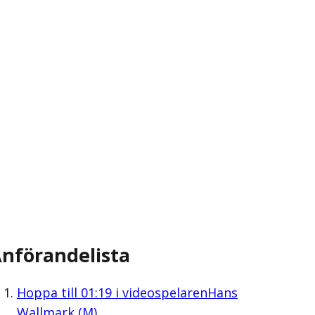
nförandelista
Hoppa till
01:19
i videospelaren
Hans
Wallmark (M)