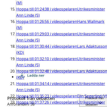
(M)
Hoppa till
01:24:38
i videospelaren
Utrikesminister
Ann Linde (S)
Hoppa till
01:26:56
i videospelaren
Hans Wallmark
(M)
Hoppa till
01:29:03
i videospelaren
Utrikesminister
Ann Linde (S)
Hoppa till
01:30:44
i videospelaren
Lars Adaktusso
(KD)
Hoppa till
01:32:10
i videospelaren
Utrikesminister
Ann Linde (S)
Hoppa till
01:32:48
i videospelaren
Lars Adaktusso
Ladda ner
(KD)
Hoppa till
01:34:14
i videospelaren
Utrikesminister
Ann Linde (S)
Hoppa till
01:35:23
i videospelaren
Elin Segerlind (V
Protokoll från debatten
Protokoll från
Hoppa till
01:37:26
i videospelaren
Utrikesminister
Anföranden: 38
debatten