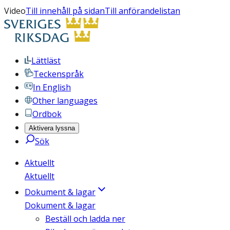
Video
Till innehåll på sidan
Till anförandelistan
Lättläst
Teckenspråk
In English
Other languages
Ordbok
Aktivera lyssna
Sök
Aktuellt
Aktuellt
Dokument & lagar
Dokument & lagar
Beställ och ladda ner