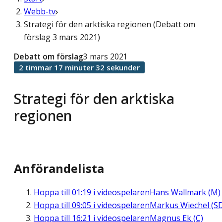
Webb-tv
Strategi för den arktiska regionen (Debatt om
förslag 3 mars 2021)
Debatt om förslag
3 mars 2021
2 timmar 17 minuter 32 sekunder
Strategi för den arktiska
regionen
Anförandelista
Hoppa till
01:19
i videospelaren
Hans Wallmark (M)
Hoppa till
09:05
i videospelaren
Markus Wiechel (S
Hoppa till
16:21
i videospelaren
Magnus Ek (C)