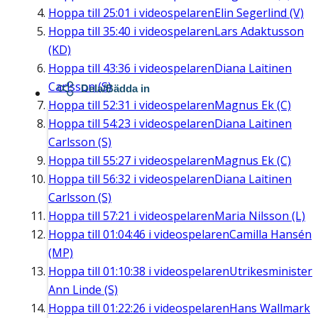
Hoppa till
25:01
i videospelaren
Elin Segerlind (V)
Hoppa till
35:40
i videospelaren
Lars Adaktusson
(KD)
Hoppa till
43:36
i videospelaren
Diana Laitinen
Carlsson (S)
Dela/Bädda in
Hoppa till
52:31
i videospelaren
Magnus Ek (C)
Hoppa till
54:23
i videospelaren
Diana Laitinen
Carlsson (S)
Hoppa till
55:27
i videospelaren
Magnus Ek (C)
Hoppa till
56:32
i videospelaren
Diana Laitinen
Carlsson (S)
Hoppa till
57:21
i videospelaren
Maria Nilsson (L)
Hoppa till
01:04:46
i videospelaren
Camilla Hansén
(MP)
Hoppa till
01:10:38
i videospelaren
Utrikesminister
Ann Linde (S)
Hoppa till
01:22:26
i videospelaren
Hans Wallmark