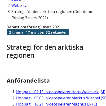
Webb-tv
Strategi för den arktiska regionen (Debatt om
förslag 3 mars 2021)
Debatt om förslag
3 mars 2021
2 timmar 17 minuter 32 sekunder
Strategi för den arktiska
regionen
Anförandelista
Hoppa till
01:19
i videospelaren
Hans Wallmark (M)
Hoppa till
09:05
i videospelaren
Markus Wiechel (S
Hoppa till
16:21
i videospelaren
Magnus Ek (C)