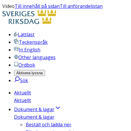
Video
Till innehåll på sidan
Till anförandelistan
Lättläst
Teckenspråk
In English
Other languages
Ordbok
Aktivera lyssna
Sök
Aktuellt
Aktuellt
Dokument & lagar
Dokument & lagar
Beställ och ladda ner