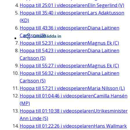
Hoppa till
25:01
i videospelaren
Elin Segerlind (V)
Hoppa till
35:40
i videospelaren
Lars Adaktusson
(KD)
Hoppa till
43:36
i videospelaren
Diana Laitinen
Carlsson (S)
Dela/Bädda in
Hoppa till
52:31
i videospelaren
Magnus Ek (C)
Hoppa till
54:23
i videospelaren
Diana Laitinen
Carlsson (S)
Hoppa till
55:27
i videospelaren
Magnus Ek (C)
Hoppa till
56:32
i videospelaren
Diana Laitinen
Carlsson (S)
Hoppa till
57:21
i videospelaren
Maria Nilsson (L)
Hoppa till
01:04:46
i videospelaren
Camilla Hansén
(MP)
Hoppa till
01:10:38
i videospelaren
Utrikesminister
Ann Linde (S)
Hoppa till
01:22:26
i videospelaren
Hans Wallmark