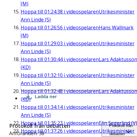
(M)
Hoppa till
01:24:38
i videospelaren
Utrikesminister
Ann Linde (S)
Hoppa till
01:26:56
i videospelaren
Hans Wallmark
(M)
Hoppa till
01:29:03
i videospelaren
Utrikesminister
Ann Linde (S)
Hoppa till
01:30:44
i videospelaren
Lars Adaktusso
(KD)
Hoppa till
01:32:10
i videospelaren
Utrikesminister
Ann Linde (S)
Hoppa till
01:32:48
i videospelaren
Lars Adaktusso
Ladda ner
(KD)
Hoppa till
01:34:14
i videospelaren
Utrikesminister
Ann Linde (S)
Hoppa till
01:35:23
i videospelaren
Elin Segerlind (V
Protokoll från debatten
Protokoll från
Hoppa till
01:37:26
i videospelaren
Utrikesminister
Anföranden: 38
debatten