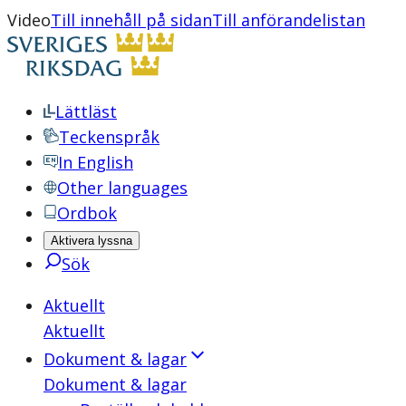
Video
Till innehåll på sidan
Till anförandelistan
Lättläst
Teckenspråk
In English
Other languages
Ordbok
Aktivera lyssna
Sök
Aktuellt
Aktuellt
Dokument & lagar
Dokument & lagar