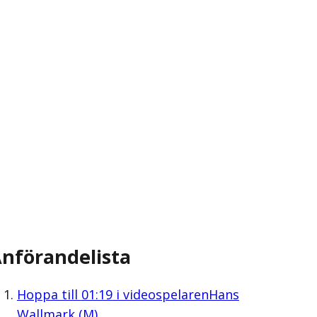
nförandelista
Hoppa till
01:19
i videospelaren
Hans
Wallmark (M)