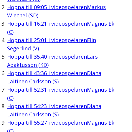
Hoppa till
09:05
i videospelaren
Markus
Wiechel (SD)
Hoppa till
16:21
i videospelaren
Magnus Ek
(C)
Hoppa till
25:01
i videospelaren
Elin
Segerlind (V)
Hoppa till
35:40
i videospelaren
Lars
Adaktusson (KD)
Hoppa till
43:36
i videospelaren
Diana
Laitinen Carlsson (S)
Hoppa till
52:31
i videospelaren
Magnus Ek
(C)
Hoppa till
54:23
i videospelaren
Diana
Laitinen Carlsson (S)
Hoppa till
55:27
i videospelaren
Magnus Ek
(C)