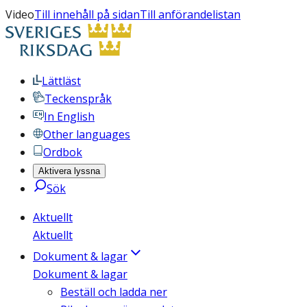
Video
Till innehåll på sidan
Till anförandelistan
Lättläst
Teckenspråk
In English
Other languages
Ordbok
Aktivera lyssna
Sök
Aktuellt
Aktuellt
Dokument & lagar
Dokument & lagar
Beställ och ladda ner