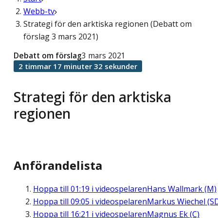
Webb-tv
Strategi för den arktiska regionen (Debatt om
förslag 3 mars 2021)
Debatt om förslag
3 mars 2021
2 timmar 17 minuter 32 sekunder
Strategi för den arktiska
regionen
Anförandelista
Hoppa till
01:19
i videospelaren
Hans Wallmark (M)
Hoppa till
09:05
i videospelaren
Markus Wiechel (S
Hoppa till
16:21
i videospelaren
Magnus Ek (C)