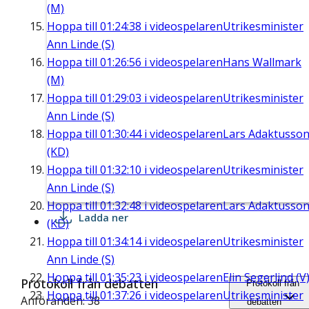
(M)
Hoppa till
01:24:38
i videospelaren
Utrikesminister
Ann Linde (S)
Hoppa till
01:26:56
i videospelaren
Hans Wallmark
(M)
Hoppa till
01:29:03
i videospelaren
Utrikesminister
Ann Linde (S)
Hoppa till
01:30:44
i videospelaren
Lars Adaktusso
(KD)
Hoppa till
01:32:10
i videospelaren
Utrikesminister
Ann Linde (S)
Hoppa till
01:32:48
i videospelaren
Lars Adaktusso
Ladda ner
(KD)
Hoppa till
01:34:14
i videospelaren
Utrikesminister
Ann Linde (S)
Hoppa till
01:35:23
i videospelaren
Elin Segerlind (V
Protokoll från debatten
Protokoll från
Hoppa till
01:37:26
i videospelaren
Utrikesminister
Anföranden: 38
debatten