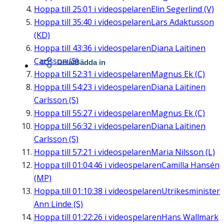
Hoppa till
25:01
i videospelaren
Elin Segerlind (V)
Hoppa till
35:40
i videospelaren
Lars Adaktusson
(KD)
Hoppa till
43:36
i videospelaren
Diana Laitinen
Carlsson (S)
Dela/Bädda in
Hoppa till
52:31
i videospelaren
Magnus Ek (C)
Hoppa till
54:23
i videospelaren
Diana Laitinen
Carlsson (S)
Hoppa till
55:27
i videospelaren
Magnus Ek (C)
Hoppa till
56:32
i videospelaren
Diana Laitinen
Carlsson (S)
Hoppa till
57:21
i videospelaren
Maria Nilsson (L)
Hoppa till
01:04:46
i videospelaren
Camilla Hansén
(MP)
Hoppa till
01:10:38
i videospelaren
Utrikesminister
Ann Linde (S)
Hoppa till
01:22:26
i videospelaren
Hans Wallmark