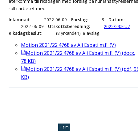
återkomma till riksdagen med förslag på hur länsstyrelserna
roll i arbetet med
Inlämnad
2022-06-09
Förslag
8
Datum
2022-06-09
Utskottsberedning
2022/23:FiU7
Riksdagsbeslut
(8 yrkanden): 8 avslag
Motion 2021/22:4768 av Ali Esbati m.fl. (V)
Motion 2021/22:4768 av Ali Esbati m.fl. (V)
(
docx
,
78
KB
)
Motion 2021/22:4768 av Ali Esbati m.fl. (V)
(
pdf
,
9
KB
)
1 tim