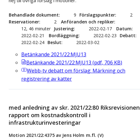
nej till övriga förslag i motioner.
Behandlade dokument
9
Förslagspunkter
2
Reservationer
2
Anföranden och repliker
12, 46 minuter
Justering
2022-02-17
Datum
2022-02-21
Bordläggning
2022-02-23
Debatt
2022-02-24
Beslut
2022-03-02
Betänkande 2021/22:MJU13
Betänkande 2021/22:MJU13
(
pdf
,
706
KB
)
Webb-tv
debatt om förslag: Märkning och
registrering av katter
med anledning av skr. 2021/22:80 Riksrevisionen
rapport om kostnadskontroll i
infrastrukturinvesteringar
Motion 2021/22:4375 av Jens Holm m.fl. (V)