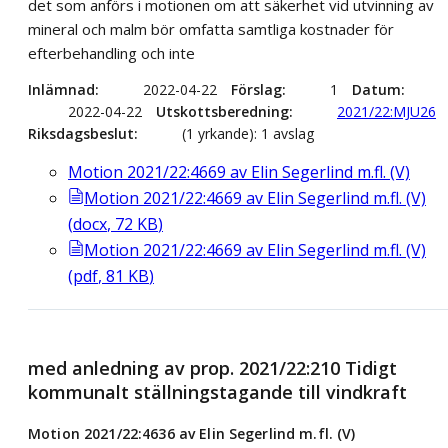
det som anförs i motionen om att säkerhet vid utvinning av
mineral och malm bör omfatta samtliga kostnader för
efterbehandling och inte
Inlämnad
2022-04-22
Förslag
1
Datum
2022-04-22
Utskottsberedning
2021/22:MJU26
Riksdagsbeslut
(1 yrkande): 1 avslag
Motion 2021/22:4669 av Elin Segerlind m.fl. (V)
Motion 2021/22:4669 av Elin Segerlind m.fl. (V)
(
docx
,
72
KB
)
Motion 2021/22:4669 av Elin Segerlind m.fl. (V)
(
pdf
,
81
KB
)
med anledning av prop. 2021/22:210 Tidigt
kommunalt ställningstagande till vindkraft
Motion 2021/22:4636 av Elin Segerlind m.fl. (V)