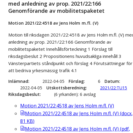
med anledning av prop. 2021/22:166
Genomförande av mobilitetspaketet
Motion 2021/22:4518 av Jens Holm m.fl. (V)
Motion till riksdagen 2021/22:4518 av Jens Holm m.fl. (V) me
anledning av prop. 2021/22:166 Genomförande av
mobilitetspaketet Innehållsförteckning 1 Förslag till
riksdagsbeslut 2 Propositionens huvudsakliga innehåll 3
Vänsterpartiets ståndpunkt och förslag 4 Förutsättningar för
att bedriva yrkesmässig trafik 4.1
Inlämnad
2022-04-05
Förslag
6
Datum
2022-04-05
Utskottsberedning
2021/22:TU15
Riksdagsbeslut
(6 yrkanden): 6 avslag
Motion 2021/22:4518 av Jens Holm m.fl. (V)
Motion 2021/22:4518 av Jens Holm m.fl. (V)
(
docx
,
81
KB
)
Motion 2021/22:4518 av Jens Holm m.fl. (V)
(
pdf
,