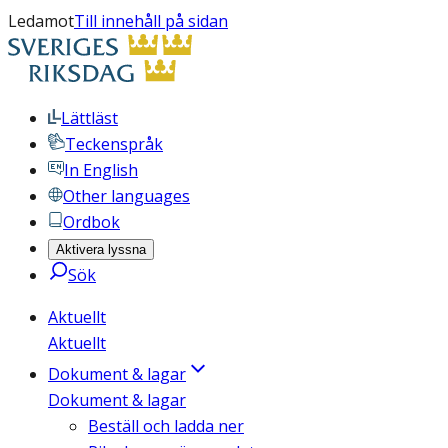
Ledamot
Till innehåll på sidan
Lättläst
Teckenspråk
In English
Other languages
Ordbok
Aktivera lyssna
Sök
Aktuellt
Aktuellt
Dokument & lagar
Dokument & lagar
Beställ och ladda ner