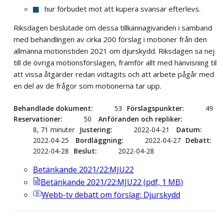
hur förbudet mot att kupera svansar efterlevs.
Riksdagen beslutade om dessa tillkännagivanden i samband
med behandlingen av cirka 200 förslag i motioner från den
allmänna motionstiden 2021 om djurskydd. Riksdagen sa nej
till de övriga motionsförslagen, framför allt med hänvisning til
att vissa åtgärder redan vidtagits och att arbete pågår med
en del av de frågor som motionerna tar upp.
Behandlade dokument
53
Förslagspunkter
49
Reservationer
50
Anföranden och repliker
8, 71 minuter
Justering
2022-04-21
Datum
2022-04-25
Bordläggning
2022-04-27
Debatt
2022-04-28
Beslut
2022-04-28
Betänkande 2021/22:MJU22
Betänkande 2021/22:MJU22
(
pdf
,
1
MB
)
Webb-tv
debatt om förslag: Djurskydd