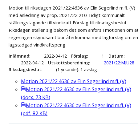
Motion till riksdagen 2021/22:4636 av Elin Segerlind m.fl. (V)
med anledning av prop. 2021/22:210 Tidigt kommunalt
ställningstagande till vindkraft Förslag till riksdagsbeslut
Riksdagen ställer sig bakom det som anförs i motionen om a
regeringen skyndsamt bör återkomma med lagförslag om en
lagstadgad vindkraftspeng
Inlämnad
2022-04-12
Förslag
1
Datum
2022-04-12
Utskottsberedning
2021/22:MJU28
Riksdagsbeslut
(1 yrkande): 1 avslag
Motion 2021/22:4636 av Elin Segerlind m.fl. (V)
Motion 2021/22:4636 av Elin Segerlind m.fl. (V)
(
docx
,
73
KB
)
Motion 2021/22:4636 av Elin Segerlind m.fl. (V)
(
pdf
,
82
KB
)