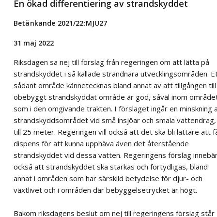
En ökad differentiering av strandskyddet
Betänkande 2021/22:MJU27
31 maj 2022
Riksdagen sa nej till förslag från regeringen om att lätta på
strandskyddet i så kallade strandnära utvecklingsområden. E
sådant område kännetecknas bland annat av att tillgången till
obebyggt strandskyddat område är god, såväl inom område
som i den omgivande trakten. I förslaget ingår en minskning 
strandskyddsområdet vid små insjöar och smala vattendrag,
till 25 meter. Regeringen vill också att det ska bli lättare att f
dispens för att kunna upphäva även det återstående
strandskyddet vid dessa vatten. Regeringens förslag innebä
också att strandskyddet ska stärkas och förtydligas, bland
annat i områden som har särskild betydelse för djur- och
växtlivet och i områden där bebyggelsetrycket är högt.
Bakom riksdagens beslut om nej till regeringens förslag står