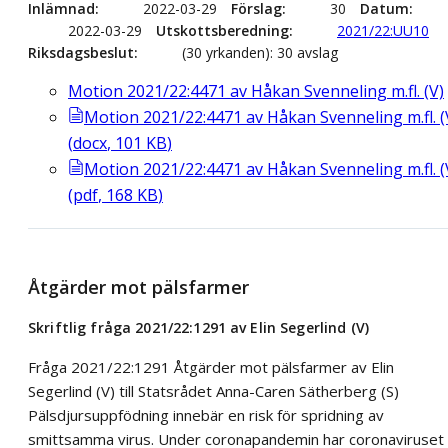
Inlämnad
2022-03-29
Förslag
30
Datum
2022-03-29
Utskottsberedning
2021/22:UU10
Riksdagsbeslut
(30 yrkanden): 30 avslag
Motion 2021/22:4471 av Håkan Svenneling m.fl. (V)
Motion 2021/22:4471 av Håkan Svenneling m.fl. (
(
docx
,
101
KB
)
Motion 2021/22:4471 av Håkan Svenneling m.fl. (
(
pdf
,
168
KB
)
Åtgärder mot pälsfarmer
Skriftlig fråga 2021/22:1291 av Elin Segerlind (V)
Fråga 2021/22:1291 Åtgärder mot pälsfarmer av Elin
Segerlind (V) till Statsrådet Anna-Caren Sätherberg (S)
Pälsdjursuppfödning innebär en risk för spridning av
smittsamma virus. Under coronapandemin har coronaviruset