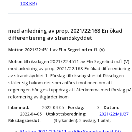
108
KB
)
med anledning av prop. 2021/22:168 En ökad
differentiering av strandskyddet
Motion 2021/22:4511 av Elin Segerlind m.fl. (V)
Motion till riksdagen 2021/22:4511 av Elin Segerlind m.fl. (V)
med anledning av prop. 2021/22:168 En ökad differentiering
av strandskyddet 1 Förslag till riksdagsbeslut Riksdagen
ställer sig bakom det som anförs i motionen om att
regeringen bör ges i uppdrag att återkomma med förslag på
reformering av åtgärder inom
Inlämnad
2022-04-05
Förslag
3
Datum
2022-04-05
Utskottsberedning
2021/22:MJU27
Riksdagsbeslut
(3 yrkanden): 2 avslag, 1 bifall,
Motion 2021/22:4511 av Elin Segerlind m.fl. (V)