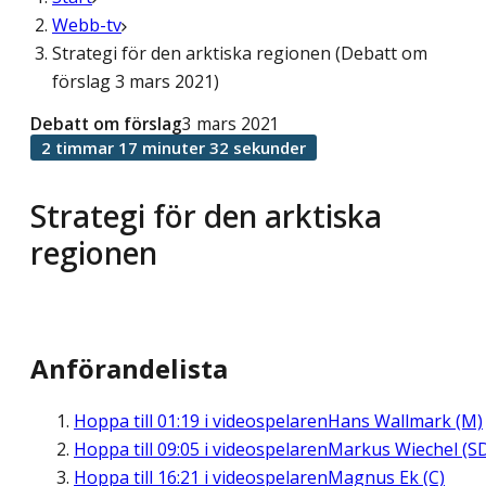
Webb-tv
Strategi för den arktiska regionen (Debatt om
förslag 3 mars 2021)
Debatt om förslag
3 mars 2021
2 timmar 17 minuter 32 sekunder
Strategi för den arktiska
regionen
Anförandelista
Hoppa till
01:19
i videospelaren
Hans Wallmark (M)
Hoppa till
09:05
i videospelaren
Markus Wiechel (S
Hoppa till
16:21
i videospelaren
Magnus Ek (C)