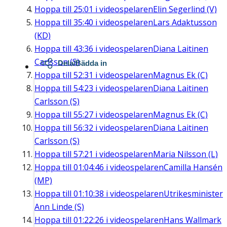
Hoppa till
25:01
i videospelaren
Elin Segerlind (V)
Hoppa till
35:40
i videospelaren
Lars Adaktusson
(KD)
Hoppa till
43:36
i videospelaren
Diana Laitinen
Carlsson (S)
Dela/Bädda in
Hoppa till
52:31
i videospelaren
Magnus Ek (C)
Hoppa till
54:23
i videospelaren
Diana Laitinen
Carlsson (S)
Hoppa till
55:27
i videospelaren
Magnus Ek (C)
Hoppa till
56:32
i videospelaren
Diana Laitinen
Carlsson (S)
Hoppa till
57:21
i videospelaren
Maria Nilsson (L)
Hoppa till
01:04:46
i videospelaren
Camilla Hansén
(MP)
Hoppa till
01:10:38
i videospelaren
Utrikesminister
Ann Linde (S)
Hoppa till
01:22:26
i videospelaren
Hans Wallmark