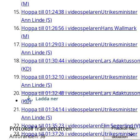
(M)
Hoppa till
01:24:38
i videospelaren
Utrikesminister
Ann Linde (S)
Hoppa till
01:26:56
i videospelaren
Hans Wallmark
(M)
Hoppa till
01:29:03
i videospelaren
Utrikesminister
Ann Linde (S)
Hoppa till
01:30:44
i videospelaren
Lars Adaktusso
(KD)
Hoppa till
01:32:10
i videospelaren
Utrikesminister
Ann Linde (S)
Hoppa till
01:32:48
i videospelaren
Lars Adaktusso
Ladda ner
(KD)
Hoppa till
01:34:14
i videospelaren
Utrikesminister
Ann Linde (S)
Hoppa till
01:35:23
i videospelaren
Elin Segerlind (V
Protokoll från debatten
Protokoll från
Hoppa till
01:37:26
i videospelaren
Utrikesminister
Anföranden: 38
debatten