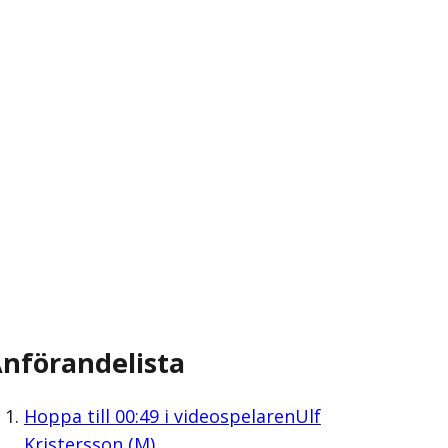
nförandelista
Hoppa till
00:49
i videospelaren
Ulf
Kristersson (M)