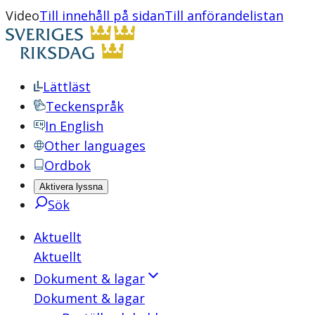
Video
Till innehåll på sidan
Till anförandelistan
Lättläst
Teckenspråk
In English
Other languages
Ordbok
Aktivera lyssna
Sök
Aktuellt
Aktuellt
Dokument & lagar
Dokument & lagar