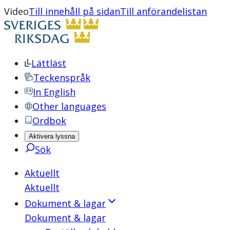
Video
Till innehåll på sidan
Till anförandelistan
Lättläst
Teckenspråk
In English
Other languages
Ordbok
Aktivera lyssna
Sök
Aktuellt
Aktuellt
Dokument & lagar
Dokument & lagar