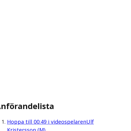
nförandelista
Hoppa till
00:49
i videospelaren
Ulf
Kristersson (M)