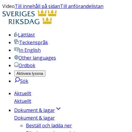
Video
Till innehåll på sidan
Till anförandelistan
Lättläst
Teckenspråk
In English
Other languages
Ordbok
Aktivera lyssna
Sök
Aktuellt
Aktuellt
Dokument & lagar
Dokument & lagar
Beställ och ladda ner