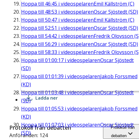
Hoppa till
46:45
i videospelaren
Emil Källström (C)
Hoppa till
48:53
i videospelaren
Oscar Sjöstedt (SD)
Hoppa till
50:47
i videospelaren
Emil Källström (C)
Hoppa till
52:51
i videospelaren
Oscar Sjöstedt (SD)
Hoppa till
54:42
i videospelaren
Fredrik Olovsson (S
Hoppa till
56:29
i videospelaren
Oscar Sjöstedt (SD)
Hoppa till
58:33
i videospelaren
Fredrik Olovsson (S
Hoppa till
01:00:17
i videospelaren
Oscar Sjöstedt
(SD)
Hoppa till
01:01:39
i videospelaren
Jakob Forssmed
(KD)
Hoppa till
01:03:48
i videospelaren
Oscar Sjöstedt
Ladda ner
(SD)
Hoppa till
01:05:53
i videospelaren
Jakob Forssmed
(KD)
Hoppa till
01:07:03
i videospelaren
Oscar Sjöstedt
Protokoll från debatten
Protokoll från
(SD)
Anföranden: 124
debatten