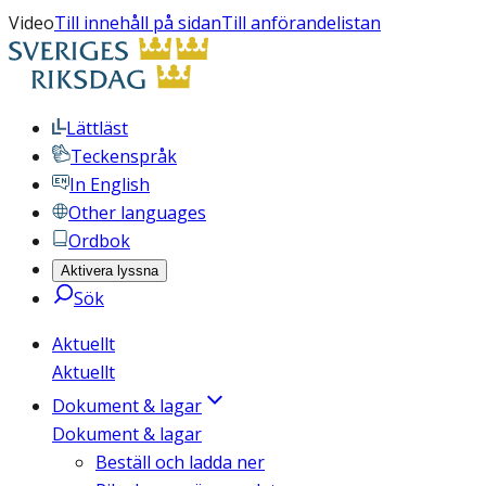
Video
Till innehåll på sidan
Till anförandelistan
Lättläst
Teckenspråk
In English
Other languages
Ordbok
Aktivera lyssna
Sök
Aktuellt
Aktuellt
Dokument & lagar
Dokument & lagar
Beställ och ladda ner