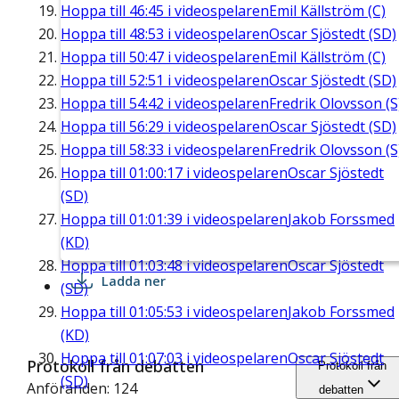
Hoppa till
46:45
i videospelaren
Emil Källström (C)
Hoppa till
48:53
i videospelaren
Oscar Sjöstedt (SD)
Hoppa till
50:47
i videospelaren
Emil Källström (C)
Hoppa till
52:51
i videospelaren
Oscar Sjöstedt (SD)
Hoppa till
54:42
i videospelaren
Fredrik Olovsson (S
Hoppa till
56:29
i videospelaren
Oscar Sjöstedt (SD)
Hoppa till
58:33
i videospelaren
Fredrik Olovsson (S
Hoppa till
01:00:17
i videospelaren
Oscar Sjöstedt
(SD)
Hoppa till
01:01:39
i videospelaren
Jakob Forssmed
(KD)
Hoppa till
01:03:48
i videospelaren
Oscar Sjöstedt
Ladda ner
(SD)
Hoppa till
01:05:53
i videospelaren
Jakob Forssmed
(KD)
Hoppa till
01:07:03
i videospelaren
Oscar Sjöstedt
Protokoll från debatten
Protokoll från
(SD)
Anföranden: 124
debatten