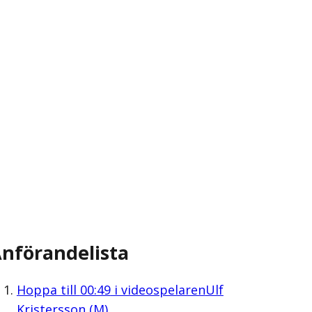
nförandelista
Hoppa till
00:49
i videospelaren
Ulf
Kristersson (M)