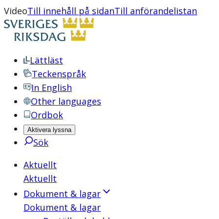
Video
Till innehåll på sidan
Till anförandelistan
Lättläst
Teckenspråk
In English
Other languages
Ordbok
Aktivera lyssna
Sök
Aktuellt
Aktuellt
Dokument & lagar
Dokument & lagar