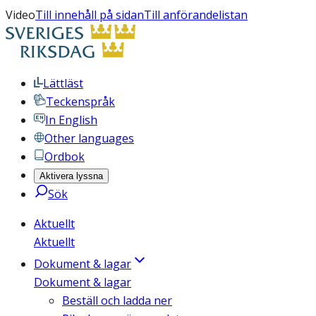
Video
Till innehåll på sidan
Till anförandelistan
Lättläst
Teckenspråk
In English
Other languages
Ordbok
Aktivera lyssna
Sök
Aktuellt
Aktuellt
Dokument & lagar
Dokument & lagar
Beställ och ladda ner