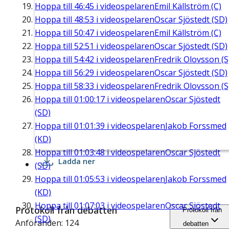
Hoppa till
46:45
i videospelaren
Emil Källström (C)
Hoppa till
48:53
i videospelaren
Oscar Sjöstedt (SD)
Hoppa till
50:47
i videospelaren
Emil Källström (C)
Hoppa till
52:51
i videospelaren
Oscar Sjöstedt (SD)
Hoppa till
54:42
i videospelaren
Fredrik Olovsson (S
Hoppa till
56:29
i videospelaren
Oscar Sjöstedt (SD)
Hoppa till
58:33
i videospelaren
Fredrik Olovsson (S
Hoppa till
01:00:17
i videospelaren
Oscar Sjöstedt
(SD)
Hoppa till
01:01:39
i videospelaren
Jakob Forssmed
(KD)
Hoppa till
01:03:48
i videospelaren
Oscar Sjöstedt
Ladda ner
(SD)
Hoppa till
01:05:53
i videospelaren
Jakob Forssmed
(KD)
Hoppa till
01:07:03
i videospelaren
Oscar Sjöstedt
Protokoll från debatten
Protokoll från
(SD)
Anföranden: 124
debatten