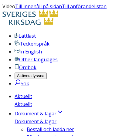
Video
Till innehåll på sidan
Till anförandelistan
Lättläst
Teckenspråk
In English
Other languages
Ordbok
Aktivera lyssna
Sök
Aktuellt
Aktuellt
Dokument & lagar
Dokument & lagar
Beställ och ladda ner