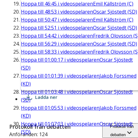
Hoppa till
46:45
i videospelaren
Emil Källström (C)
Hoppa till
48:53
i videospelaren
Oscar Sjöstedt (SD)
Hoppa till
50:47
i videospelaren
Emil Källström (C)
Hoppa till
52:51
i videospelaren
Oscar Sjöstedt (SD)
Hoppa till
54:42
i videospelaren
Fredrik Olovsson (S
Hoppa till
56:29
i videospelaren
Oscar Sjöstedt (SD)
Hoppa till
58:33
i videospelaren
Fredrik Olovsson (S
Hoppa till
01:00:17
i videospelaren
Oscar Sjöstedt
(SD)
Hoppa till
01:01:39
i videospelaren
Jakob Forssmed
(KD)
Hoppa till
01:03:48
i videospelaren
Oscar Sjöstedt
Ladda ner
(SD)
Hoppa till
01:05:53
i videospelaren
Jakob Forssmed
(KD)
Hoppa till
01:07:03
i videospelaren
Oscar Sjöstedt
Protokoll från debatten
Protokoll från
(SD)
Anföranden: 124
debatten