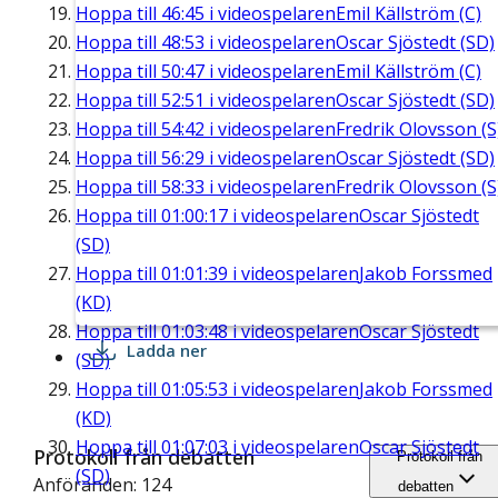
Hoppa till
46:45
i videospelaren
Emil Källström (C)
Hoppa till
48:53
i videospelaren
Oscar Sjöstedt (SD)
Hoppa till
50:47
i videospelaren
Emil Källström (C)
Hoppa till
52:51
i videospelaren
Oscar Sjöstedt (SD)
Hoppa till
54:42
i videospelaren
Fredrik Olovsson (S
Hoppa till
56:29
i videospelaren
Oscar Sjöstedt (SD)
Hoppa till
58:33
i videospelaren
Fredrik Olovsson (S
Hoppa till
01:00:17
i videospelaren
Oscar Sjöstedt
(SD)
Hoppa till
01:01:39
i videospelaren
Jakob Forssmed
(KD)
Hoppa till
01:03:48
i videospelaren
Oscar Sjöstedt
Ladda ner
(SD)
Hoppa till
01:05:53
i videospelaren
Jakob Forssmed
(KD)
Hoppa till
01:07:03
i videospelaren
Oscar Sjöstedt
Protokoll från debatten
Protokoll från
(SD)
Anföranden: 124
debatten