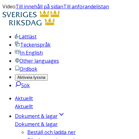
Video
Till innehåll på sidan
Till anförandelistan
Lättläst
Teckenspråk
In English
Other languages
Ordbok
Aktivera lyssna
Sök
Aktuellt
Aktuellt
Dokument & lagar
Dokument & lagar
Beställ och ladda ner