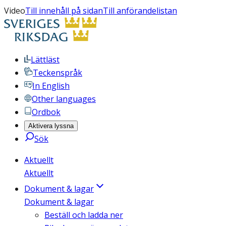
Video
Till innehåll på sidan
Till anförandelistan
Lättläst
Teckenspråk
In English
Other languages
Ordbok
Aktivera lyssna
Sök
Aktuellt
Aktuellt
Dokument & lagar
Dokument & lagar
Beställ och ladda ner