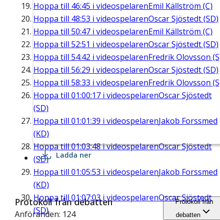
Hoppa till
46:45
i videospelaren
Emil Källström (C)
Hoppa till
48:53
i videospelaren
Oscar Sjöstedt (SD)
Hoppa till
50:47
i videospelaren
Emil Källström (C)
Hoppa till
52:51
i videospelaren
Oscar Sjöstedt (SD)
Hoppa till
54:42
i videospelaren
Fredrik Olovsson (S
Hoppa till
56:29
i videospelaren
Oscar Sjöstedt (SD)
Hoppa till
58:33
i videospelaren
Fredrik Olovsson (S
Hoppa till
01:00:17
i videospelaren
Oscar Sjöstedt
(SD)
Hoppa till
01:01:39
i videospelaren
Jakob Forssmed
(KD)
Hoppa till
01:03:48
i videospelaren
Oscar Sjöstedt
Ladda ner
(SD)
Hoppa till
01:05:53
i videospelaren
Jakob Forssmed
(KD)
Hoppa till
01:07:03
i videospelaren
Oscar Sjöstedt
Protokoll från debatten
Protokoll från
(SD)
Anföranden: 124
debatten