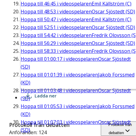
Hoppa till
46:45
i videospelaren
Emil Källström (C)
Hoppa till
48:53
i videospelaren
Oscar Sjöstedt (SD)
Hoppa till
50:47
i videospelaren
Emil Källström (C)
Hoppa till
52:51
i videospelaren
Oscar Sjöstedt (SD)
Hoppa till
54:42
i videospelaren
Fredrik Olovsson (S
Hoppa till
56:29
i videospelaren
Oscar Sjöstedt (SD)
Hoppa till
58:33
i videospelaren
Fredrik Olovsson (S
Hoppa till
01:00:17
i videospelaren
Oscar Sjöstedt
(SD)
Hoppa till
01:01:39
i videospelaren
Jakob Forssmed
(KD)
Hoppa till
01:03:48
i videospelaren
Oscar Sjöstedt
Ladda ner
(SD)
Hoppa till
01:05:53
i videospelaren
Jakob Forssmed
(KD)
Hoppa till
01:07:03
i videospelaren
Oscar Sjöstedt
Protokoll från debatten
Protokoll från
(SD)
Anföranden: 124
debatten