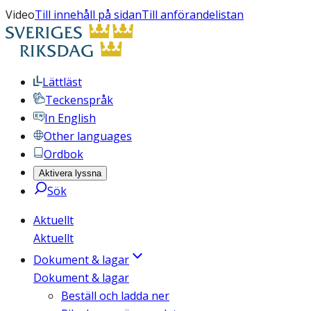
Video
Till innehåll på sidan
Till anförandelistan
Lättläst
Teckenspråk
In English
Other languages
Ordbok
Aktivera lyssna
Sök
Aktuellt
Aktuellt
Dokument & lagar
Dokument & lagar
Beställ och ladda ner