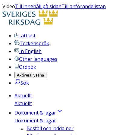
Video
Till innehåll på sidan
Till anförandelistan
Lättläst
Teckenspråk
In English
Other languages
Ordbok
Aktivera lyssna
Sök
Aktuellt
Aktuellt
Dokument & lagar
Dokument & lagar
Beställ och ladda ner