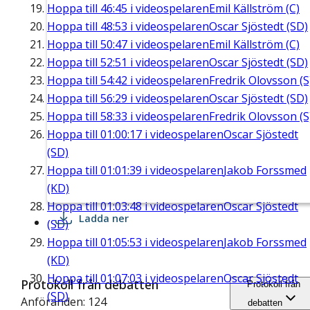
Hoppa till
46:45
i videospelaren
Emil Källström (C)
Hoppa till
48:53
i videospelaren
Oscar Sjöstedt (SD)
Hoppa till
50:47
i videospelaren
Emil Källström (C)
Hoppa till
52:51
i videospelaren
Oscar Sjöstedt (SD)
Hoppa till
54:42
i videospelaren
Fredrik Olovsson (S
Hoppa till
56:29
i videospelaren
Oscar Sjöstedt (SD)
Hoppa till
58:33
i videospelaren
Fredrik Olovsson (S
Hoppa till
01:00:17
i videospelaren
Oscar Sjöstedt
(SD)
Hoppa till
01:01:39
i videospelaren
Jakob Forssmed
(KD)
Hoppa till
01:03:48
i videospelaren
Oscar Sjöstedt
Ladda ner
(SD)
Hoppa till
01:05:53
i videospelaren
Jakob Forssmed
(KD)
Hoppa till
01:07:03
i videospelaren
Oscar Sjöstedt
Protokoll från debatten
Protokoll från
(SD)
Anföranden: 124
debatten