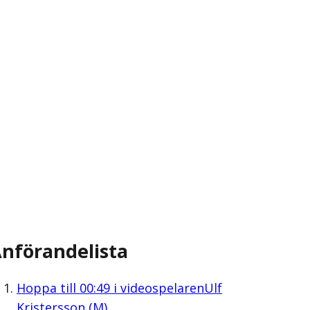
nförandelista
Hoppa till
00:49
i videospelaren
Ulf
Kristersson (M)