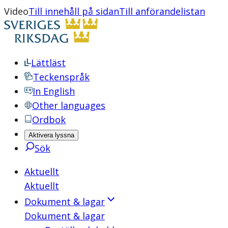
Video
Till innehåll på sidan
Till anförandelistan
Lättläst
Teckenspråk
In English
Other languages
Ordbok
Aktivera lyssna
Sök
Aktuellt
Aktuellt
Dokument & lagar
Dokument & lagar