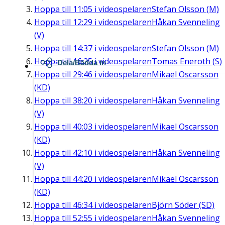
Hoppa till
11:05
i videospelaren
Stefan Olsson (M)
Hoppa till
12:29
i videospelaren
Håkan Svenneling
(V)
Hoppa till
14:37
i videospelaren
Stefan Olsson (M)
Hoppa till
16:25
i videospelaren
Tomas Eneroth (S)
Dela/Bädda in
Hoppa till
29:46
i videospelaren
Mikael Oscarsson
(KD)
Hoppa till
38:20
i videospelaren
Håkan Svenneling
(V)
Hoppa till
40:03
i videospelaren
Mikael Oscarsson
(KD)
Hoppa till
42:10
i videospelaren
Håkan Svenneling
(V)
Hoppa till
44:20
i videospelaren
Mikael Oscarsson
(KD)
Hoppa till
46:34
i videospelaren
Björn Söder (SD)
Hoppa till
52:55
i videospelaren
Håkan Svenneling