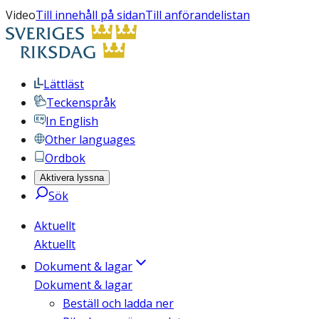
Video
Till innehåll på sidan
Till anförandelistan
Lättläst
Teckenspråk
In English
Other languages
Ordbok
Aktivera lyssna
Sök
Aktuellt
Aktuellt
Dokument & lagar
Dokument & lagar
Beställ och ladda ner