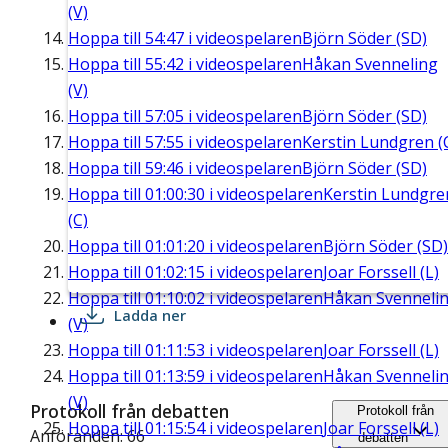
(V)
Hoppa till
54:47
i videospelaren
Björn Söder (SD)
Hoppa till
55:42
i videospelaren
Håkan Svenneling
(V)
Hoppa till
57:05
i videospelaren
Björn Söder (SD)
Hoppa till
57:55
i videospelaren
Kerstin Lundgren (
Hoppa till
59:46
i videospelaren
Björn Söder (SD)
Hoppa till
01:00:30
i videospelaren
Kerstin Lundgre
(C)
Hoppa till
01:01:20
i videospelaren
Björn Söder (SD)
Hoppa till
01:02:15
i videospelaren
Joar Forssell (L)
Hoppa till
01:10:02
i videospelaren
Håkan Svenneli
Ladda ner
(V)
Hoppa till
01:11:53
i videospelaren
Joar Forssell (L)
Hoppa till
01:13:59
i videospelaren
Håkan Svenneli
(V)
Protokoll från debatten
Protokoll från
Hoppa till
01:15:54
i videospelaren
Joar Forssell (L)
Anföranden: 66
debatten