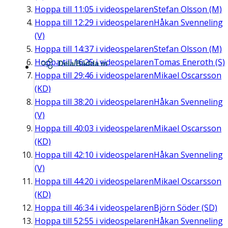
Hoppa till
11:05
i videospelaren
Stefan Olsson (M)
Hoppa till
12:29
i videospelaren
Håkan Svenneling
(V)
Hoppa till
14:37
i videospelaren
Stefan Olsson (M)
Hoppa till
16:25
i videospelaren
Tomas Eneroth (S)
Dela/Bädda in
Hoppa till
29:46
i videospelaren
Mikael Oscarsson
(KD)
Hoppa till
38:20
i videospelaren
Håkan Svenneling
(V)
Hoppa till
40:03
i videospelaren
Mikael Oscarsson
(KD)
Hoppa till
42:10
i videospelaren
Håkan Svenneling
(V)
Hoppa till
44:20
i videospelaren
Mikael Oscarsson
(KD)
Hoppa till
46:34
i videospelaren
Björn Söder (SD)
Hoppa till
52:55
i videospelaren
Håkan Svenneling