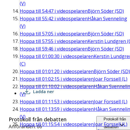
(V)
Hoppa till
54:47
i videospelaren
Björn Söder (SD)
Hoppa till
55:42
i videospelaren
Håkan Svenneling
(V)
Hoppa till
57:05
i videospelaren
Björn Söder (SD)
Hoppa till
57:55
i videospelaren
Kerstin Lundgren (
Hoppa till
59:46
i videospelaren
Björn Söder (SD)
Hoppa till
01:00:30
i videospelaren
Kerstin Lundgre
(C)
Hoppa till
01:01:20
i videospelaren
Björn Söder (SD)
Hoppa till
01:02:15
i videospelaren
Joar Forssell (L)
Hoppa till
01:10:02
i videospelaren
Håkan Svenneli
Ladda ner
(V)
Hoppa till
01:11:53
i videospelaren
Joar Forssell (L)
Hoppa till
01:13:59
i videospelaren
Håkan Svenneli
(V)
Protokoll från debatten
Protokoll från
Hoppa till
01:15:54
i videospelaren
Joar Forssell (L)
Anföranden: 66
debatten