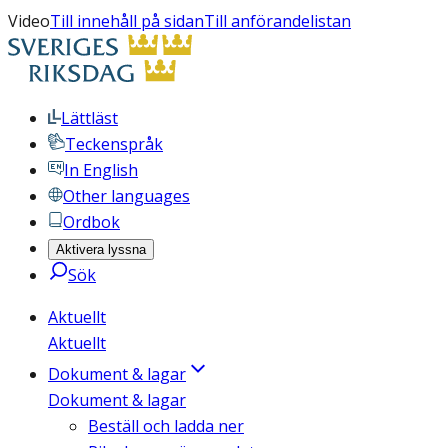
Video
Till innehåll på sidan
Till anförandelistan
Lättläst
Teckenspråk
In English
Other languages
Ordbok
Aktivera lyssna
Sök
Aktuellt
Aktuellt
Dokument & lagar
Dokument & lagar
Beställ och ladda ner