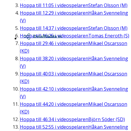
Hoppa till
11:05
i videospelaren
Stefan Olsson (M)
Hoppa till
12:29
i videospelaren
Håkan Svenneling
(V)
Hoppa till
14:37
i videospelaren
Stefan Olsson (M)
Hoppa till
16:25
i videospelaren
Tomas Eneroth (S)
Dela/Bädda in
Hoppa till
29:46
i videospelaren
Mikael Oscarsson
(KD)
Hoppa till
38:20
i videospelaren
Håkan Svenneling
(V)
Hoppa till
40:03
i videospelaren
Mikael Oscarsson
(KD)
Hoppa till
42:10
i videospelaren
Håkan Svenneling
(V)
Hoppa till
44:20
i videospelaren
Mikael Oscarsson
(KD)
Hoppa till
46:34
i videospelaren
Björn Söder (SD)
Hoppa till
52:55
i videospelaren
Håkan Svenneling