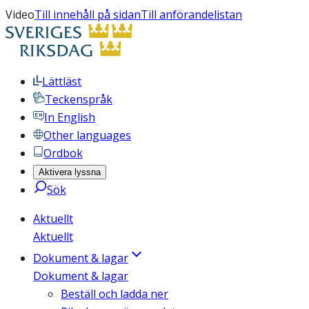
Video
Till innehåll på sidan
Till anförandelistan
Lättläst
Teckenspråk
In English
Other languages
Ordbok
Aktivera lyssna
Sök
Aktuellt
Aktuellt
Dokument & lagar
Dokument & lagar
Beställ och ladda ner