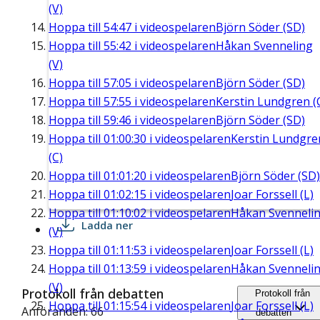
(V)
Hoppa till
54:47
i videospelaren
Björn Söder (SD)
Hoppa till
55:42
i videospelaren
Håkan Svenneling
(V)
Hoppa till
57:05
i videospelaren
Björn Söder (SD)
Hoppa till
57:55
i videospelaren
Kerstin Lundgren (
Hoppa till
59:46
i videospelaren
Björn Söder (SD)
Hoppa till
01:00:30
i videospelaren
Kerstin Lundgre
(C)
Hoppa till
01:01:20
i videospelaren
Björn Söder (SD)
Hoppa till
01:02:15
i videospelaren
Joar Forssell (L)
Hoppa till
01:10:02
i videospelaren
Håkan Svenneli
Ladda ner
(V)
Hoppa till
01:11:53
i videospelaren
Joar Forssell (L)
Hoppa till
01:13:59
i videospelaren
Håkan Svenneli
(V)
Protokoll från debatten
Protokoll från
Hoppa till
01:15:54
i videospelaren
Joar Forssell (L)
Anföranden: 66
debatten