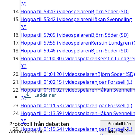
(V)
Hoppa till
54:47
i videospelaren
Björn Söder (SD)
Hoppa till
55:42
i videospelaren
Håkan Svenneling
(V)
Hoppa till
57:05
i videospelaren
Björn Söder (SD)
Hoppa till
57:55
i videospelaren
Kerstin Lundgren (
Hoppa till
59:46
i videospelaren
Björn Söder (SD)
Hoppa till
01:00:30
i videospelaren
Kerstin Lundgre
(C)
Hoppa till
01:01:20
i videospelaren
Björn Söder (SD)
Hoppa till
01:02:15
i videospelaren
Joar Forssell (L)
Hoppa till
01:10:02
i videospelaren
Håkan Svenneli
Ladda ner
(V)
Hoppa till
01:11:53
i videospelaren
Joar Forssell (L)
Hoppa till
01:13:59
i videospelaren
Håkan Svenneli
(V)
Protokoll från debatten
Protokoll från
Hoppa till
01:15:54
i videospelaren
Joar Forssell (L)
Anföranden: 66
debatten