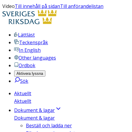
Video
Till innehåll på sidan
Till anförandelistan
Lättläst
Teckenspråk
In English
Other languages
Ordbok
Aktivera lyssna
Sök
Aktuellt
Aktuellt
Dokument & lagar
Dokument & lagar
Beställ och ladda ner