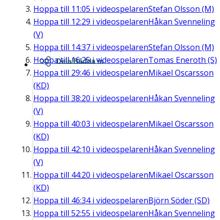
Hoppa till
11:05
i videospelaren
Stefan Olsson (M)
Hoppa till
12:29
i videospelaren
Håkan Svenneling
(V)
Hoppa till
14:37
i videospelaren
Stefan Olsson (M)
Hoppa till
16:25
i videospelaren
Tomas Eneroth (S)
Dela/Bädda in
Hoppa till
29:46
i videospelaren
Mikael Oscarsson
(KD)
Hoppa till
38:20
i videospelaren
Håkan Svenneling
(V)
Hoppa till
40:03
i videospelaren
Mikael Oscarsson
(KD)
Hoppa till
42:10
i videospelaren
Håkan Svenneling
(V)
Hoppa till
44:20
i videospelaren
Mikael Oscarsson
(KD)
Hoppa till
46:34
i videospelaren
Björn Söder (SD)
Hoppa till
52:55
i videospelaren
Håkan Svenneling