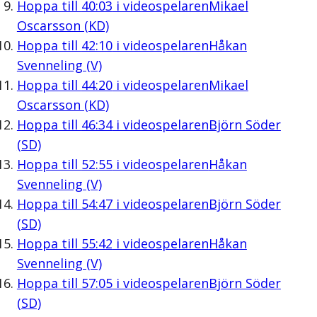
Hoppa till
40:03
i videospelaren
Mikael
Oscarsson (KD)
Hoppa till
42:10
i videospelaren
Håkan
Svenneling (V)
Hoppa till
44:20
i videospelaren
Mikael
Oscarsson (KD)
Hoppa till
46:34
i videospelaren
Björn Söder
(SD)
Hoppa till
52:55
i videospelaren
Håkan
Svenneling (V)
Hoppa till
54:47
i videospelaren
Björn Söder
(SD)
Hoppa till
55:42
i videospelaren
Håkan
Svenneling (V)
Hoppa till
57:05
i videospelaren
Björn Söder
(SD)