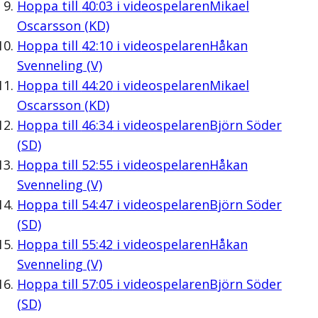
Hoppa till
40:03
i videospelaren
Mikael
Oscarsson (KD)
Hoppa till
42:10
i videospelaren
Håkan
Svenneling (V)
Hoppa till
44:20
i videospelaren
Mikael
Oscarsson (KD)
Hoppa till
46:34
i videospelaren
Björn Söder
(SD)
Hoppa till
52:55
i videospelaren
Håkan
Svenneling (V)
Hoppa till
54:47
i videospelaren
Björn Söder
(SD)
Hoppa till
55:42
i videospelaren
Håkan
Svenneling (V)
Hoppa till
57:05
i videospelaren
Björn Söder
(SD)