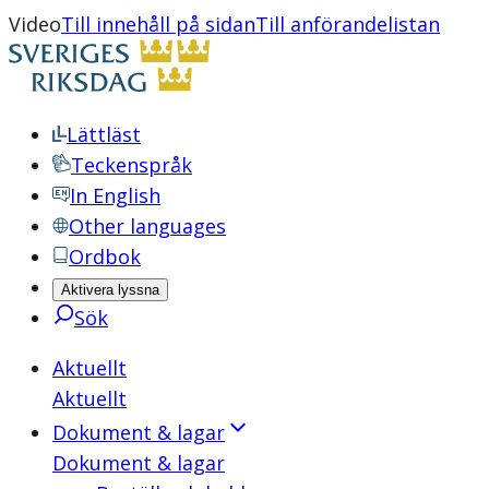
Video
Till innehåll på sidan
Till anförandelistan
Lättläst
Teckenspråk
In English
Other languages
Ordbok
Aktivera lyssna
Sök
Aktuellt
Aktuellt
Dokument & lagar
Dokument & lagar