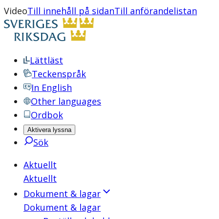
Video
Till innehåll på sidan
Till anförandelistan
Lättläst
Teckenspråk
In English
Other languages
Ordbok
Aktivera lyssna
Sök
Aktuellt
Aktuellt
Dokument & lagar
Dokument & lagar