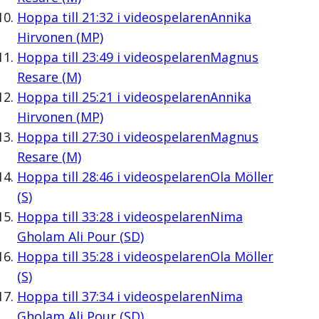
Hoppa till
21:32
i videospelaren
Annika
Hirvonen (MP)
Hoppa till
23:49
i videospelaren
Magnus
Resare (M)
Hoppa till
25:21
i videospelaren
Annika
Hirvonen (MP)
Hoppa till
27:30
i videospelaren
Magnus
Resare (M)
Hoppa till
28:46
i videospelaren
Ola Möller
(S)
Hoppa till
33:28
i videospelaren
Nima
Gholam Ali Pour (SD)
Hoppa till
35:28
i videospelaren
Ola Möller
(S)
Hoppa till
37:34
i videospelaren
Nima
Gholam Ali Pour (SD)