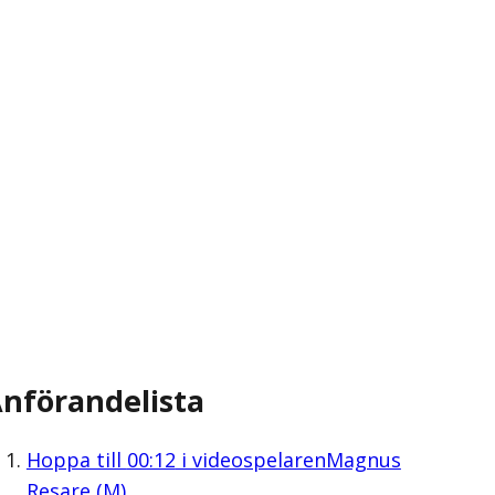
nförandelista
Hoppa till
00:12
i videospelaren
Magnus
Resare (M)