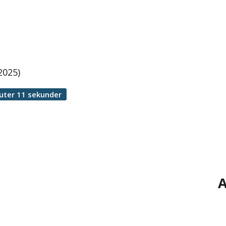
2025)
uter 11 sekunder
A