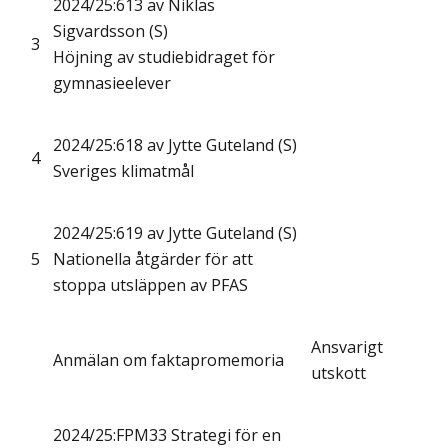
2024/25:613 av Niklas
Sigvardsson (S)
3
Höjning av studiebidraget för
gymnasieelever
2024/25:618 av Jytte Guteland (S)
4
Sveriges klimatmål
2024/25:619 av Jytte Guteland (S)
5
Nationella åtgärder för att
stoppa utsläppen av PFAS
Ansvarigt
Anmälan om faktapromemoria
utskott
2024/25:FPM33 Strategi för en