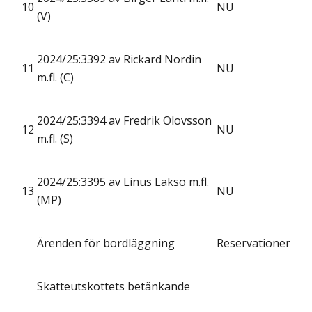
10
NU
(V)
2024/25:3392 av Rickard Nordin
11
NU
m.fl. (C)
2024/25:3394 av Fredrik Olovsson
12
NU
m.fl. (S)
2024/25:3395 av Linus Lakso m.fl.
13
NU
(MP)
Ärenden för bordläggning
Reservationer
Skatteutskottets betänkande