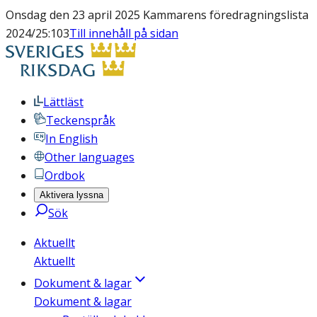
Onsdag den 23 april 2025 Kammarens föredragningslista
2024/25:103
Till innehåll på sidan
Lättläst
Teckenspråk
In English
Other languages
Ordbok
Aktivera lyssna
Sök
Aktuellt
Aktuellt
Dokument & lagar
Dokument & lagar