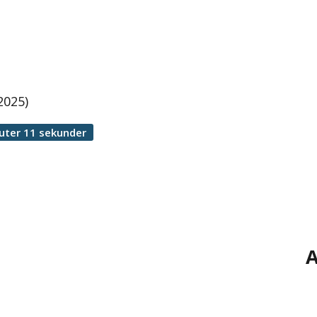
2025)
uter 11 sekunder
A