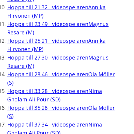
Hoppa till
21:32
i videospelaren
Annika
Hirvonen (MP)
Hoppa till
23:49
i videospelaren
Magnus
Resare (M)
Hoppa till
25:21
i videospelaren
Annika
Hirvonen (MP)
Hoppa till
27:30
i videospelaren
Magnus
Resare (M)
Hoppa till
28:46
i videospelaren
Ola Möller
(S)
Hoppa till
33:28
i videospelaren
Nima
Gholam Ali Pour (SD)
Hoppa till
35:28
i videospelaren
Ola Möller
(S)
Hoppa till
37:34
i videospelaren
Nima
Gholam Ali Pour (SD)