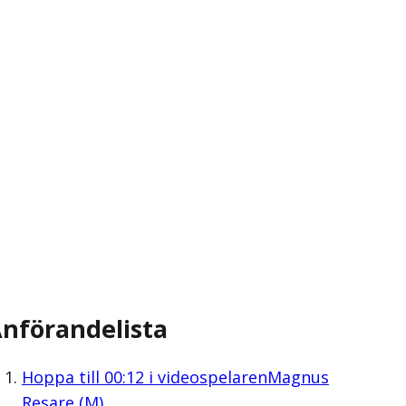
nförandelista
Hoppa till
00:12
i videospelaren
Magnus
Resare (M)