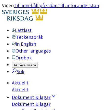
Video
Till innehåll på sidan
Till anförandelistan
Lättläst
Teckenspråk
In English
Other languages
Ordbok
Aktivera lyssna
Sök
Aktuellt
Aktuellt
Dokument & lagar
Dokument & lagar