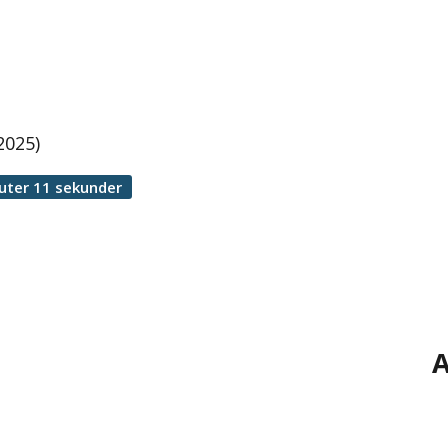
2025)
uter 11 sekunder
A