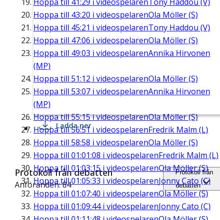
Hoppa till
41:29
i videospelaren
Tony Haddou (V)
Hoppa till
43:20
i videospelaren
Ola Möller (S)
Hoppa till
45:21
i videospelaren
Tony Haddou (V)
Hoppa till
47:06
i videospelaren
Ola Möller (S)
Hoppa till
49:03
i videospelaren
Annika Hirvonen
(MP)
Hoppa till
51:12
i videospelaren
Ola Möller (S)
Hoppa till
53:07
i videospelaren
Annika Hirvonen
(MP)
Hoppa till
55:15
i videospelaren
Ola Möller (S)
Ladda ner
Hoppa till
56:51
i videospelaren
Fredrik Malm (L)
Hoppa till
58:58
i videospelaren
Ola Möller (S)
Hoppa till
01:01:08
i videospelaren
Fredrik Malm (L)
Hoppa till
01:03:15
i videospelaren
Ola Möller (S)
Protokoll från debatten
Protokoll från
Hoppa till
01:05:33
i videospelaren
Jonny Cato (C)
Anföranden: 84
debatten
Hoppa till
01:07:40
i videospelaren
Ola Möller (S)
Hoppa till
01:09:44
i videospelaren
Jonny Cato (C)
Hoppa till
01:11:48
i videospelaren
Ola Möller (S)