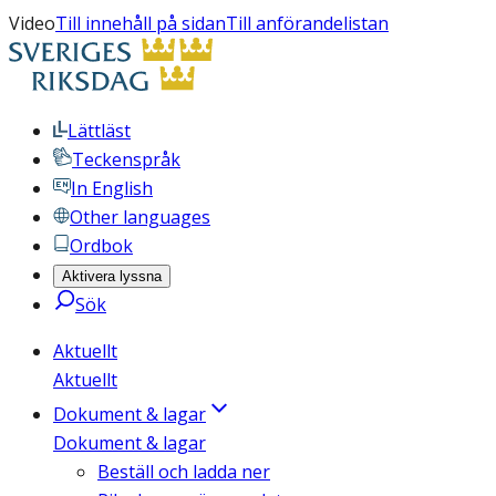
Video
Till innehåll på sidan
Till anförandelistan
Lättläst
Teckenspråk
In English
Other languages
Ordbok
Aktivera lyssna
Sök
Aktuellt
Aktuellt
Dokument & lagar
Dokument & lagar
Beställ och ladda ner