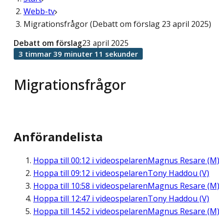
Webb-tv
Migrationsfrågor (Debatt om förslag 23 april 2025)
Debatt om förslag
23 april 2025
3 timmar 39 minuter 11 sekunder
Migrationsfrågor
Anförandelista
Hoppa till
00:12
i videospelaren
Magnus Resare (M
Hoppa till
09:12
i videospelaren
Tony Haddou (V)
Hoppa till
10:58
i videospelaren
Magnus Resare (M
Hoppa till
12:47
i videospelaren
Tony Haddou (V)
Hoppa till
14:52
i videospelaren
Magnus Resare (M