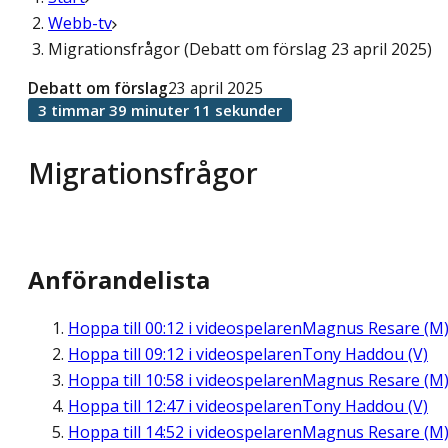
Webb-tv
Migrationsfrågor (Debatt om förslag 23 april 2025)
Debatt om förslag
23 april 2025
3 timmar 39 minuter 11 sekunder
Migrationsfrågor
Anförandelista
Hoppa till
00:12
i videospelaren
Magnus Resare (M
Hoppa till
09:12
i videospelaren
Tony Haddou (V)
Hoppa till
10:58
i videospelaren
Magnus Resare (M
Hoppa till
12:47
i videospelaren
Tony Haddou (V)
Hoppa till
14:52
i videospelaren
Magnus Resare (M