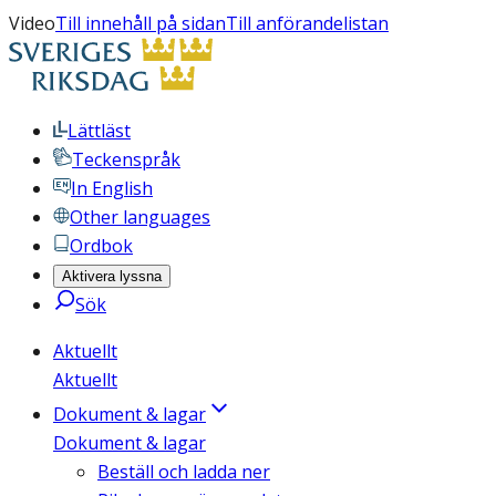
Video
Till innehåll på sidan
Till anförandelistan
Lättläst
Teckenspråk
In English
Other languages
Ordbok
Aktivera lyssna
Sök
Aktuellt
Aktuellt
Dokument & lagar
Dokument & lagar
Beställ och ladda ner