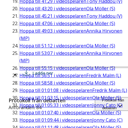
Hoppa till
41:29
i videospelaren
Tony Haddou (V)
Hoppa till
43:20
i videospelaren
Ola Möller (S)
Hoppa till
45:21
i videospelaren
Tony Haddou (V)
Hoppa till
47:06
i videospelaren
Ola Möller (S)
Hoppa till
49:03
i videospelaren
Annika Hirvonen
(MP)
Hoppa till
51:12
i videospelaren
Ola Möller (S)
Hoppa till
53:07
i videospelaren
Annika Hirvonen
(MP)
Hoppa till
55:15
i videospelaren
Ola Möller (S)
Ladda ner
Hoppa till
56:51
i videospelaren
Fredrik Malm (L)
Hoppa till
58:58
i videospelaren
Ola Möller (S)
Hoppa till
01:01:08
i videospelaren
Fredrik Malm (L)
Hoppa till
01:03:15
i videospelaren
Ola Möller (S)
Protokoll från debatten
Protokoll från
Hoppa till
01:05:33
i videospelaren
Jonny Cato (C)
Anföranden: 84
debatten
Hoppa till
01:07:40
i videospelaren
Ola Möller (S)
Hoppa till
01:09:44
i videospelaren
Jonny Cato (C)
Hoppa till
01:11:48
i videospelaren
Ola Möller (S)