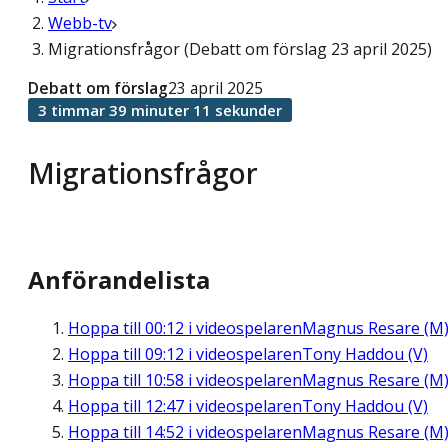
Webb-tv
Migrationsfrågor (Debatt om förslag 23 april 2025)
Debatt om förslag
23 april 2025
3 timmar 39 minuter 11 sekunder
Migrationsfrågor
Anförandelista
Hoppa till
00:12
i videospelaren
Magnus Resare (M
Hoppa till
09:12
i videospelaren
Tony Haddou (V)
Hoppa till
10:58
i videospelaren
Magnus Resare (M
Hoppa till
12:47
i videospelaren
Tony Haddou (V)
Hoppa till
14:52
i videospelaren
Magnus Resare (M