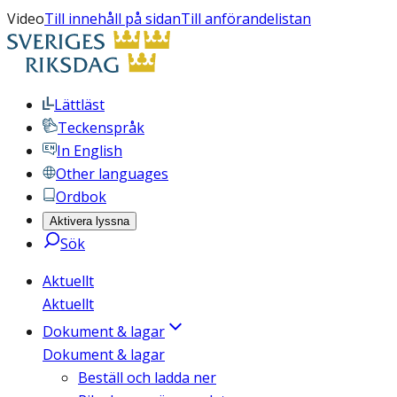
Video
Till innehåll på sidan
Till anförandelistan
Lättläst
Teckenspråk
In English
Other languages
Ordbok
Aktivera lyssna
Sök
Aktuellt
Aktuellt
Dokument & lagar
Dokument & lagar
Beställ och ladda ner