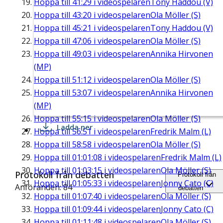
Hoppa till
41:29
i videospelaren
Tony Haddou (V)
Hoppa till
43:20
i videospelaren
Ola Möller (S)
Hoppa till
45:21
i videospelaren
Tony Haddou (V)
Hoppa till
47:06
i videospelaren
Ola Möller (S)
Hoppa till
49:03
i videospelaren
Annika Hirvonen
(MP)
Hoppa till
51:12
i videospelaren
Ola Möller (S)
Hoppa till
53:07
i videospelaren
Annika Hirvonen
(MP)
Hoppa till
55:15
i videospelaren
Ola Möller (S)
Ladda ner
Hoppa till
56:51
i videospelaren
Fredrik Malm (L)
Hoppa till
58:58
i videospelaren
Ola Möller (S)
Hoppa till
01:01:08
i videospelaren
Fredrik Malm (L)
Hoppa till
01:03:15
i videospelaren
Ola Möller (S)
Protokoll från debatten
Protokoll från
Hoppa till
01:05:33
i videospelaren
Jonny Cato (C)
Anföranden: 84
debatten
Hoppa till
01:07:40
i videospelaren
Ola Möller (S)
Hoppa till
01:09:44
i videospelaren
Jonny Cato (C)
Hoppa till
01:11:48
i videospelaren
Ola Möller (S)